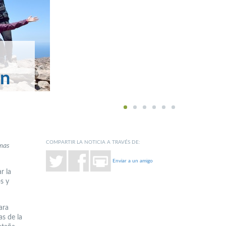
ón
1
2
3
4
5
6
COMPARTIR LA NOTICIA A TRAVÉS DE:
imas
Enviar a un amigo
r la
s y
ara
as de la