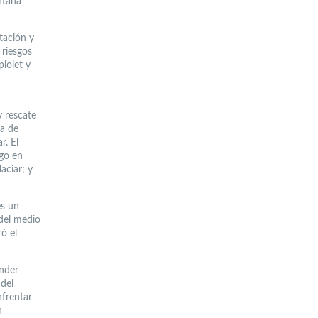
ntaña
tación y
 riesgos
iolet y
y rescate
ma de
r. El
sgo en
aciar; y
es un
del medio
ó el
ender
 del
nfrentar
n