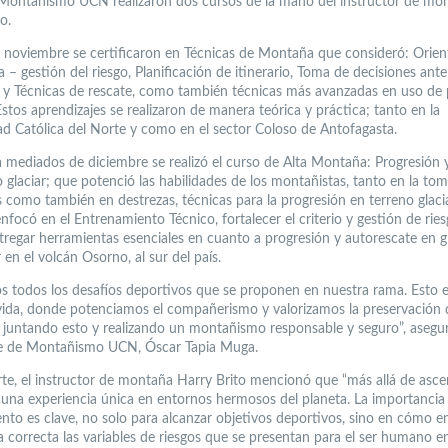
ontañismo UCN realizaron dos cursos de la mano del instructor de mo
o.
e noviembre se certificaron en Técnicas de Montaña que consideró: Orien
a – gestión del riesgo, Planificación de itinerario, Toma de decisiones ante
 y Técnicas de rescate, como también técnicas más avanzadas en uso de p
stos aprendizajes se realizaron de manera teórica y práctica; tanto en la
ad Católica del Norte y como en el sector Coloso de Antofagasta.
 mediados de diciembre se realizó el curso de Alta Montaña: Progresión 
 glaciar; que potenció las habilidades de los montañistas, tanto en la to
 como también en destrezas, técnicas para la progresión en terreno glacia
nfocó en el Entrenamiento Técnico, fortalecer el criterio y gestión de rie
ntregar herramientas esenciales en cuanto a progresión y autorescate en gl
 en el volcán Osorno, al sur del país.
 todos los desafíos deportivos que se proponen en nuestra rama. Esto 
 vida, donde potenciamos el compañerismo y valorizamos la preservación 
 juntando esto y realizando un montañismo responsable y seguro”, asegur
te de Montañismo UCN, Óscar Tapia Muga.
rte, el instructor de montaña Harry Brito mencionó que “más allá de asc
s una experiencia única en entornos hermosos del planeta. La importancia
nto es clave, no solo para alcanzar objetivos deportivos, sino en cómo e
 correcta las variables de riesgos que se presentan para el ser humano e