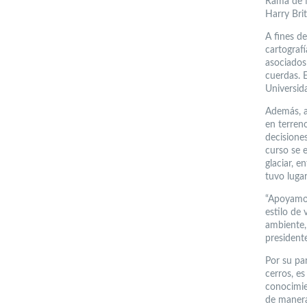
Rama de M
Harry Brit
A fines d
cartografí
asociados
cuerdas. E
Universid
Además, a
en terreno
decisiones
curso se e
glaciar, e
tuvo lugar
“Apoyamos
estilo de
ambiente,
presiden
Por su pa
cerros, e
conocimie
de manera