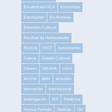
Encuéntrate UCN
Entrevistas
Estudiantes
Ex-Alumnos
Extensión Cultural
Facultad de Humanidades
FEUCN
FPCT
Funcionarios
Galería
Galpón Cultural
Género
HEUMA
I+D+i
IAUCN
IIAM
Inclusión
Innovación
Internacional
Investigación
IPP
Medicina
Noticia Portada
Noticias
OIJ