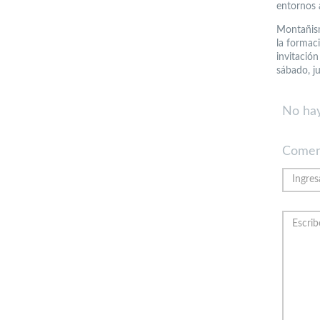
entornos 
Montañism
la formac
invitación
sábado, ju
No hay
Comen