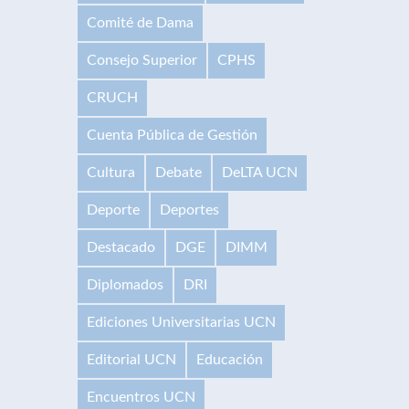
Comité de Dama
Consejo Superior
CPHS
CRUCH
Cuenta Pública de Gestión
Cultura
Debate
DeLTA UCN
Deporte
Deportes
Destacado
DGE
DIMM
Diplomados
DRI
Ediciones Universitarias UCN
Editorial UCN
Educación
Encuentros UCN