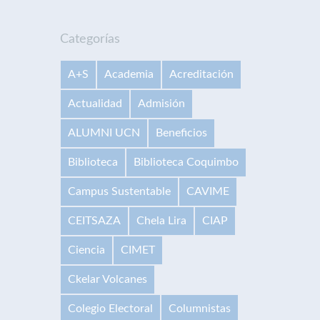
Categorías
A+S
Academia
Acreditación
Actualidad
Admisión
ALUMNI UCN
Beneficios
Biblioteca
Biblioteca Coquimbo
Campus Sustentable
CAVIME
CEITSAZA
Chela Lira
CIAP
Ciencia
CIMET
Ckelar Volcanes
Colegio Electoral
Columnistas