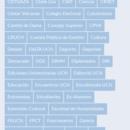
CEITSAZA
Chela Lira
CIAP
Ciencia
CIMET
Ckelar Volcanes
Colegio Electoral
Columnistas
Comité de Dama
Consejo Superior
CPHS
CRUCH
Cuenta Pública de Gestión
Cultura
Debate
DeLTA UCN
Deporte
Deportes
Destacado
DGE
DIMM
Diplomados
DRI
Ediciones Universitarias UCN
Editorial UCN
Educación
Encuentros UCN
Encuéntrate UCN
Entrevistas
Estudiantes
Ex-Alumnos
Extensión Cultural
Facultad de Humanidades
FEUCN
FPCT
Funcionarios
Galería