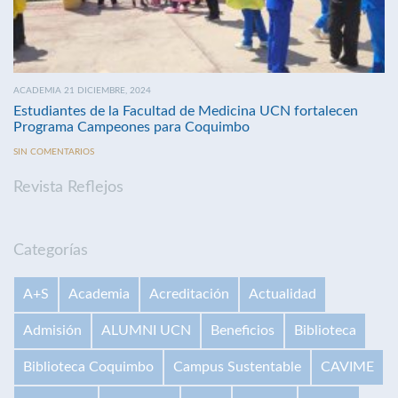
ACADEMIA 21 DICIEMBRE, 2024
Estudiantes de la Facultad de Medicina UCN fortalecen
Programa Campeones para Coquimbo
SIN COMENTARIOS
Revista Reflejos
Categorías
A+S
Academia
Acreditación
Actualidad
Admisión
ALUMNI UCN
Beneficios
Biblioteca
Biblioteca Coquimbo
Campus Sustentable
CAVIME