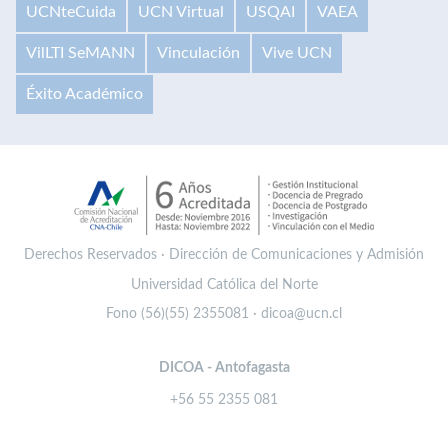
UCNteCuida
UCN Virtual
USQAI
VAEA
VilLTI SeMANN
Vinculación
Vive UCN
Éxito Académico
Derechos Reservados · Dirección de Comunicaciones y Admisión
Universidad Católica del Norte
Fono (56)(55) 2355081 · dicoa@ucn.cl
DICOA - Antofagasta
+56 55 2355 081