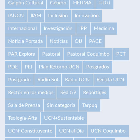
Galpón Cultural
Género
HEUMA
I+D+i
IAUCN
IIAM
Inclusión
Innovación
Internacional
Investigación
IPP
Medicina
Noticia Portada
Noticias
OIJ
PACE
PAR Explora
Pastoral
Pastoral Coquimbo
PCT
PDE
PEI
Plan Retorno UCN
Posgrados
Postgrado
Radio Sol
Radio UCN
Recicla UCN
Rector en los medios
Red G9
Reportajes
Sala de Prensa
Sin categoría
Tarpuq
Teología-Afta
UCN+Sustentable
UCN-Constituyente
UCN al Día
UCN Coquimbo