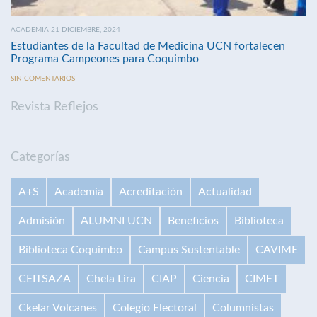
ACADEMIA 21 DICIEMBRE, 2024
Estudiantes de la Facultad de Medicina UCN fortalecen
Programa Campeones para Coquimbo
SIN COMENTARIOS
Revista Reflejos
Categorías
A+S
Academia
Acreditación
Actualidad
Admisión
ALUMNI UCN
Beneficios
Biblioteca
Biblioteca Coquimbo
Campus Sustentable
CAVIME
CEITSAZA
Chela Lira
CIAP
Ciencia
CIMET
Ckelar Volcanes
Colegio Electoral
Columnistas