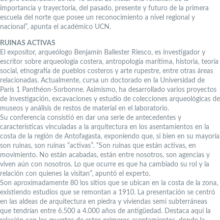
importancia y trayectoria, del pasado, presente y futuro de la primera
escuela del norte que posee un reconocimiento a nivel regional y
nacional”, apunta el académico UCN.
RUINAS ACTIVAS
El expositor, arqueólogo Benjamín Ballester Riesco, es investigador y
escritor sobre arqueología costera, antropología marítima, historia, teoría
social, etnografía de pueblos costeros y arte rupestre, entre otras áreas
relacionadas. Actualmente, cursa un doctorado en la Universidad de
París 1 Panthéon-Sorbonne. Asimismo, ha desarrollado varios proyectos
de investigación, excavaciones y estudio de colecciones arqueológicas de
museos y análisis de restos de material en el laboratorio.
Su conferencia consistió en dar una serie de antecedentes y
características vinculadas a la arquitectura en los asentamientos en la
costa de la región de Antofagasta, exponiendo que, si bien en su mayoría
son ruinas, son ruinas “activas”. “Son ruinas que están activas, en
movimiento. No están acabadas, están entre nosotros, son agencias y
viven aún con nosotros. Lo que ocurre es que ha cambiado su rol y la
relación con quienes la visitan”, apuntó el experto.
Son aproximadamente 80 los sitios que se ubican en la costa de la zona,
existiendo estudios que se remontan a 1910. La presentación se centró
en las aldeas de arquitectura en piedra y viviendas semi subterráneas
que tendrían entre 6.500 a 4.000 años de antigüedad. Destaca aquí la