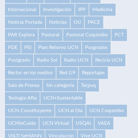
Internacional
Investigación
IPP
Medicina
Noticia Portada
Noticias
OIJ
PACE
PAR Explora
Pastoral
Pastoral Coquimbo
PCT
PDE
PEI
Plan Retorno UCN
Posgrados
Postgrado
Radio Sol
Radio UCN
Recicla UCN
Rector en los medios
Red G9
Reportajes
Sala de Prensa
Sin categoría
Tarpuq
Teología-Afta
UCN+Sustentable
UCN-Constituyente
UCN al Día
UCN Coquimbo
UCNteCuida
UCN Virtual
USQAI
VAEA
VilLTI SeMANN
Vinculación
Vive UCN