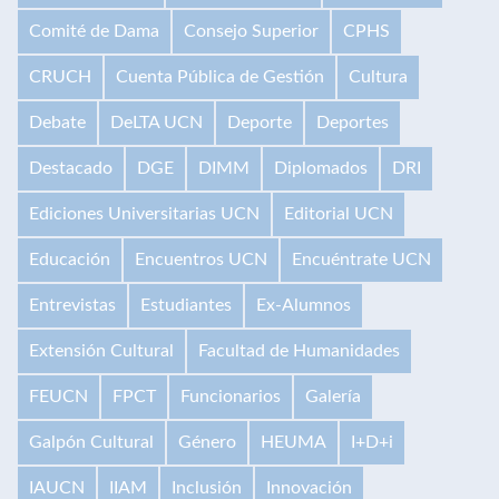
Comité de Dama
Consejo Superior
CPHS
CRUCH
Cuenta Pública de Gestión
Cultura
Debate
DeLTA UCN
Deporte
Deportes
Destacado
DGE
DIMM
Diplomados
DRI
Ediciones Universitarias UCN
Editorial UCN
Educación
Encuentros UCN
Encuéntrate UCN
Entrevistas
Estudiantes
Ex-Alumnos
Extensión Cultural
Facultad de Humanidades
FEUCN
FPCT
Funcionarios
Galería
Galpón Cultural
Género
HEUMA
I+D+i
IAUCN
IIAM
Inclusión
Innovación