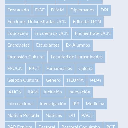
Destacado
DGE
DIMM
Diplomados
DRI
Ediciones Universitarias UCN
Editorial UCN
Educación
Encuentros UCN
Encuéntrate UCN
Entrevistas
Estudiantes
Ex-Alumnos
Extensión Cultural
Facultad de Humanidades
FEUCN
FPCT
Funcionarios
Galería
Galpón Cultural
Género
HEUMA
I+D+i
IAUCN
IIAM
Inclusión
Innovación
Internacional
Investigación
IPP
Medicina
Noticia Portada
Noticias
OIJ
PACE
PAR Explora
Pastoral
Pastoral Coquimbo
PCT