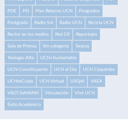
PDE
PEI
Plan Retorno UCN
Posgrados
Postgrado
Radio Sol
Radio UCN
Recicla UCN
Rector en los medios
Red G9
Reportajes
Sala de Prensa
Sin categoría
Tarpuq
Teología-Afta
UCN+Sustentable
UCN-Constituyente
UCN al Día
UCN Coquimbo
UCNteCuida
UCN Virtual
USQAI
VAEA
VilLTI SeMANN
Vinculación
Vive UCN
Éxito Académico