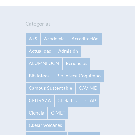
Categorías
A+S
Academia
Acreditación
Actualidad
Admisión
ALUMNI UCN
Beneficios
Biblioteca
Biblioteca Coquimbo
Campus Sustentable
CAVIME
CEITSAZA
Chela Lira
CIAP
Ciencia
CIMET
Ckelar Volcanes