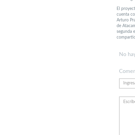
El proyec
cuenta con
Arturo Pra
de Atacam
segunda e
compartid
No hay
Comen