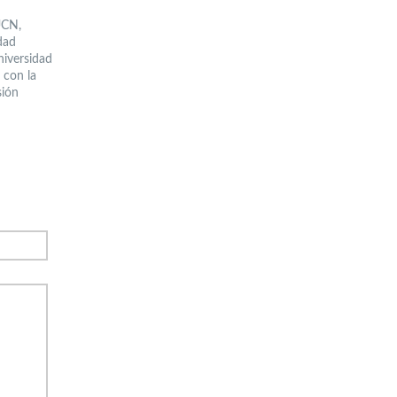
UCN,
dad
niversidad
 con la
sión