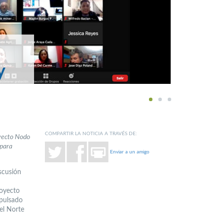
y
1
2
3
COMPARTIR LA NOTICIA A TRAVÉS DE:
oyecto Nodo
 para
Enviar a un amigo
iscusión
royecto
mpulsado
el Norte