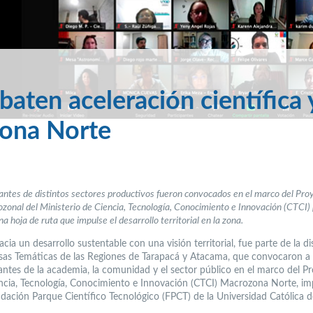
aten aceleración científica 
zona Norte
ntes de distintos sectores productivos fueron convocados en el marco del Pr
zonal del Ministerio de Ciencia, Tecnología, Conocimiento e Innovación (CTCI)
a hoja de ruta que impulse el desarrollo territorial en la zona.
cia un desarrollo sustentable con una visión territorial, fue parte de la d
sas Temáticas de las Regiones de Tarapacá y Atacama, que convocaron a
antes de la academia, la comunidad y el sector público en el marco del P
cia, Tecnología, Conocimiento e Innovación (CTCI) Macrozona Norte, i
ndación Parque Científico Tecnológico (FPCT) de la Universidad Católica d