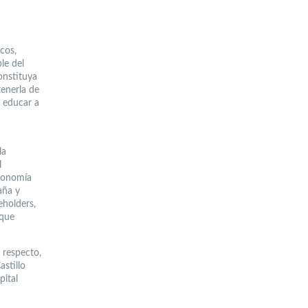
cos,
le del
onstituya
tenerla de
 educar a
la
l
tronomía
aña y
eholders,
 que
 respecto,
stillo
pital