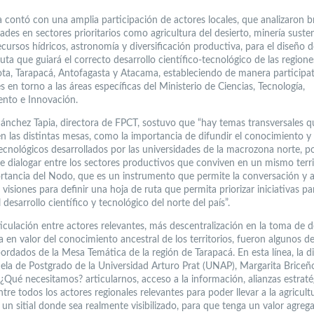
a contó con una amplia participación de actores locales, que analizaron b
des en sectores prioritarios como agricultura del desierto, minería susten
ecursos hídricos, astronomía y diversificación productiva, para el diseño 
ta que guiará el correcto desarrollo científico-tecnológico de las regione
ota, Tarapacá, Antofagasta y Atacama, estableciendo de manera participat
s en torno a las áreas específicas del Ministerio de Ciencias, Tecnología,
nto e Innovación.
ánchez Tapia, directora de FPCT, sostuvo que “hay temas transversales q
n las distintas mesas, como la importancia de difundir el conocimiento y 
ecnológicos desarrollados por las universidades de la macrozona norte, p
e dialogar entre los sectores productivos que conviven en un mismo terri
ortancia del Nodo, que es un instrumento que permite la conversación y a
 visiones para definir una hoja de ruta que permita priorizar iniciativas pa
l desarrollo científico y tecnológico del norte del país”.
iculación entre actores relevantes, más descentralización en la toma de d
a en valor del conocimiento ancestral de los territorios, fueron algunos de
ordados de la Mesa Temática de la región de Tarapacá. En esta línea, la d
uela de Postgrado de la Universidad Arturo Prat (UNAP), Margarita Briceñ
¿Qué necesitamos? articularnos, acceso a la información, alianzas estraté
ntre todos los actores regionales relevantes para poder llevar a la agricult
 un sitial donde sea realmente visibilizado, para que tenga un valor agre