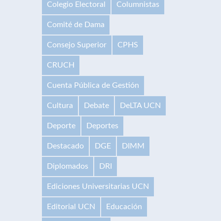
Colegio Electoral
Columnistas
Comité de Dama
Consejo Superior
CPHS
CRUCH
Cuenta Pública de Gestión
Cultura
Debate
DeLTA UCN
Deporte
Deportes
Destacado
DGE
DIMM
Diplomados
DRI
Ediciones Universitarias UCN
Editorial UCN
Educación