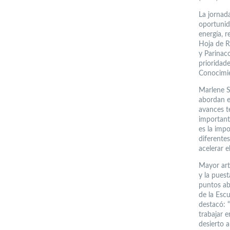
La jornad
oportunida
energía, r
Hoja de Ru
y Parinac
prioridade
Conocimie
Marlene S
abordan e
avances t
important
es la imp
diferentes
acelerar e
Mayor art
y la puest
puntos ab
de la Esc
destacó: “
trabajar e
desierto a