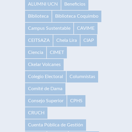
ALUMNI UCN
Beneficios
Biblioteca
Biblioteca Coquimbo
Campus Sustentable
CAVIME
CEITSAZA
Chela Lira
CIAP
Ciencia
CIMET
Ckelar Volcanes
Colegio Electoral
Columnistas
Comité de Dama
Consejo Superior
CPHS
CRUCH
Cuenta Pública de Gestión