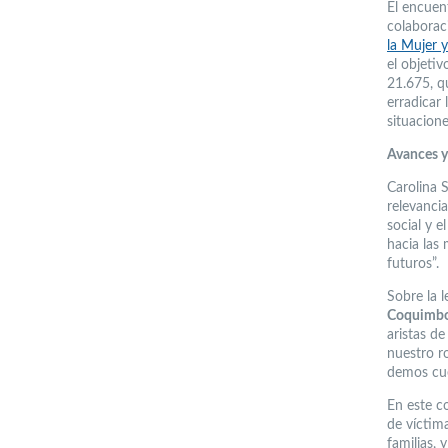
El encuen
colaborac
la Mujer 
el objetiv
21.675, q
erradicar 
situacione
Avances y
Carolina 
relevanci
social y 
hacia las 
futuros”.
Sobre la l
Coquimb
aristas de
nuestro r
demos cue
En este c
de víctima
familias,