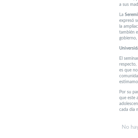
a sus mad
La
Seremi
expresó s
la ampliac
también e
gobierno,
Universid
El seminar
respecto,
es que no
comunidad
estimamos
Por su pa
que este 
adolescen
cada día 
No hay