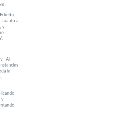
emi.
Erbetta
,
n cuanto a
, y
mo
”.
ey. Al
instancias
oda la
,
plicando
 y
mentando