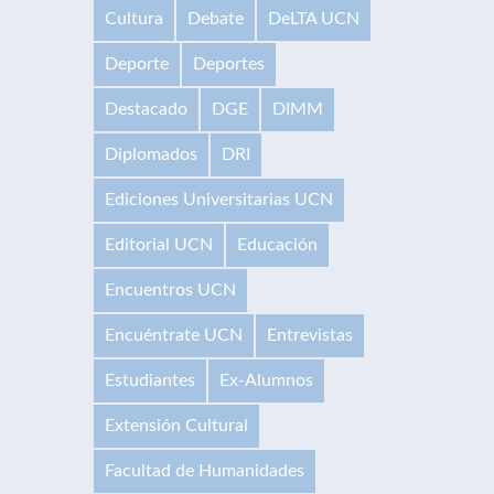
Cultura
Debate
DeLTA UCN
Deporte
Deportes
Destacado
DGE
DIMM
Diplomados
DRI
Ediciones Universitarias UCN
Editorial UCN
Educación
Encuentros UCN
Encuéntrate UCN
Entrevistas
Estudiantes
Ex-Alumnos
Extensión Cultural
Facultad de Humanidades