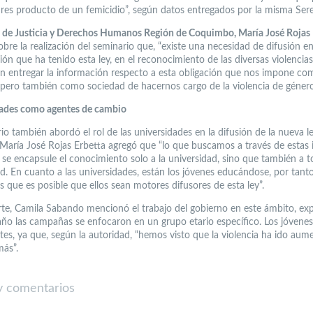
res producto de un femicidio”, según datos entregados por la misma Ser
 de Justicia y Derechos Humanos Región de Coquimbo, María José Rojas 
obre la realización del seminario que, “existe una necesidad de difusión e
ión que ha tenido esta ley, en el reconocimiento de las diversas violencias
n entregar la información respecto a esta obligación que nos impone co
 pero también como sociedad de hacernos cargo de la violencia de género
ades como agentes de cambio
io también abordó el rol de las universidades en la difusión de la nueva l
 María José Rojas Erbetta agregó que “lo que buscamos a través de estas 
 se encapsule el conocimiento solo a la universidad, sino que también a t
. En cuanto a las universidades, están los jóvenes educándose, por tanto
 que es posible que ellos sean motores difusores de esta ley”.
rte, Camila Sabando mencionó el trabajo del gobierno en este ámbito, ex
año las campañas se enfocaron en un grupo etario específico. Los jóvenes
tes, ya que, según la autoridad, “hemos visto que la violencia ha ido au
más”.
 comentarios