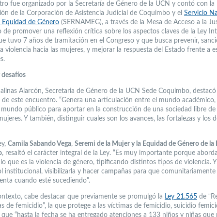
tro fue organizado por la Secretaría de Género de la UCN y contó con la
ión de la Corporación de Asistencia Judicial de Coquimbo y el
Servicio N
y Equidad de Género
(SERNAMEG), a través de la Mesa de Acceso a la Jus
o de promover una reflexión crítica sobre los aspectos claves de la Ley Int
ue tuvo 7 años de tramitación en el Congreso y que busca prevenir, sanci
la violencia hacia las mujeres, y mejorar la respuesta del Estado frente a e
s.
 desafíos
Salinas Alarcón, Secretaria de Género de la UCN Sede Coquimbo, destacó 
a de este encuentro. “Genera una articulación entre el mundo académico
el mundo público para aportar en la construcción de una sociedad libre de 
mujeres. Y también, distinguir cuales son los avances, las fortalezas y los 
ey,
Camila Sabando Vega
,
Seremi de la Mujer y la Equidad de Género de la
o
, resaltó el carácter integral de la Ley. “Es muy importante porque aborda
 lo que es la violencia de género, tipificando distintos tipos de violencia. 
ol institucional, visibilizarla y hacer campañas para que comunitariamente
nta cuando esté sucediendo”.
ontexto, cabe destacar que previamente se promulgó la
Ley 21.565
de “R
s de femicidio”, la que protege a las víctimas de femicidio, suicidio femic
 y que “hasta la fecha se ha entregado atenciones a 133 niños y niñas que