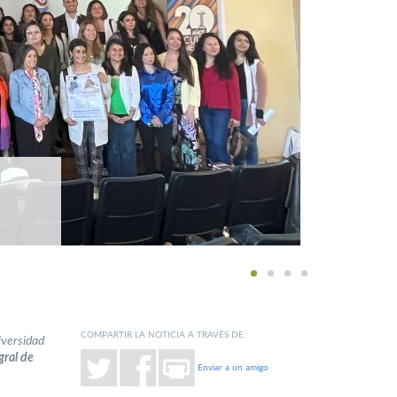
1
2
3
4
COMPARTIR LA NOTICIA A TRAVÉS DE:
niversidad
gral de
Enviar a un amigo