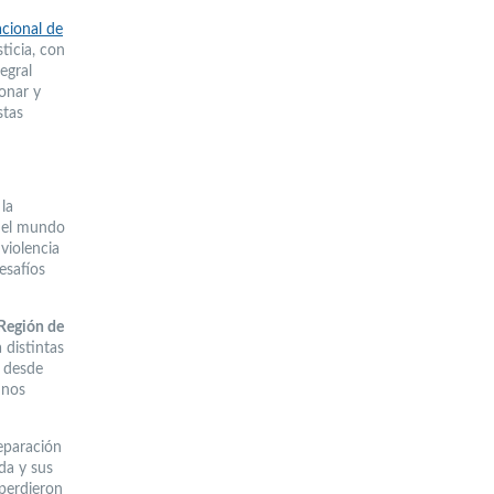
acional de
ticia, con
egral
onar y
stas
la
, el mundo
violencia
desafíos
 Región de
 distintas
Y desde
 nos
eparación
ida y sus
 perdieron