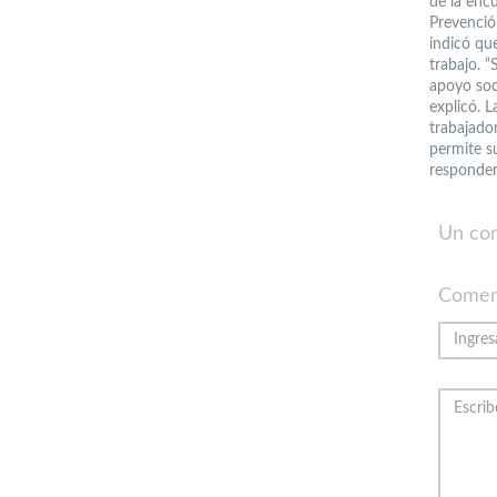
de la encu
Prevenció
indicó qu
trabajo. “
apoyo soc
explicó. L
trabajado
permite su
responder
Un co
Comen