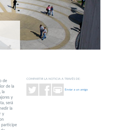
COMPARTIR LA NOTICIA A TRAVÉS DE:
o de
ior de la
Enviar a un amigo
 la
jores y
ta, será
edir la
r y
con
 participe