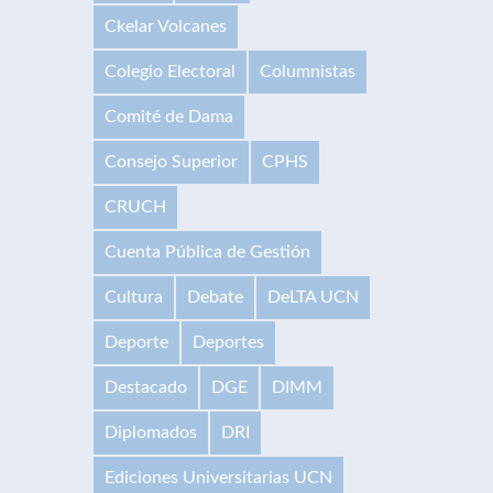
Ckelar Volcanes
Colegio Electoral
Columnistas
Comité de Dama
Consejo Superior
CPHS
CRUCH
Cuenta Pública de Gestión
Cultura
Debate
DeLTA UCN
Deporte
Deportes
Destacado
DGE
DIMM
Diplomados
DRI
Ediciones Universitarias UCN