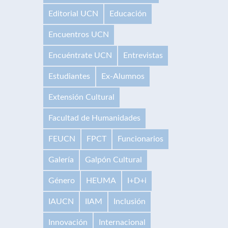
Editorial UCN
Educación
Encuentros UCN
Encuéntrate UCN
Entrevistas
Estudiantes
Ex-Alumnos
Extensión Cultural
Facultad de Humanidades
FEUCN
FPCT
Funcionarios
Galería
Galpón Cultural
Género
HEUMA
I+D+i
IAUCN
IIAM
Inclusión
Innovación
Internacional