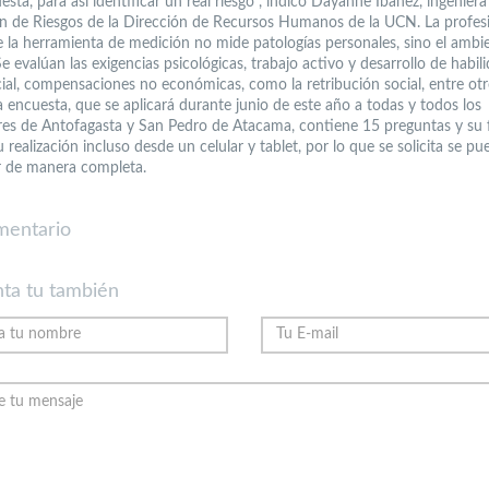
esta, para así identificar un real riesgo”, indicó Dayanne Ibáñez, ingeniera
n de Riesgos de la Dirección de Recursos Humanos de la UCN. La profes
e la herramienta de medición no mide patologías personales, sino el ambi
Se evalúan las exigencias psicológicas, trabajo activo y desarrollo de habil
ial, compensaciones no económicas, como la retribución social, entre otr
a encuesta, que se aplicará durante junio de este año a todas y todos los
res de Antofagasta y San Pedro de Atacama, contiene 15 preguntas y su
 realización incluso desde un celular y tablet, por lo que se solicita se pu
 de manera completa.
mentario
ta tu también