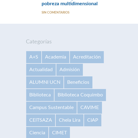
pobreza multidimensional
SIN COMENTARIOS
Categorías
A+S
Academia
Acreditación
Actualidad
Admisión
ALUMNI UCN
Beneficios
Biblioteca
Biblioteca Coquimbo
Campus Sustentable
CAVIME
CEITSAZA
Chela Lira
CIAP
Ciencia
CIMET