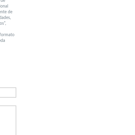
 de
ional
ente de
idades,
os”,
 formato
eda