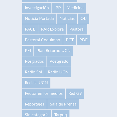
Investigación
IPP
Medicina
Noticia Portada
Noticias
OIJ
PACE
PAR Explora
Pastoral
Pastoral Coquimbo
PCT
PDE
PEI
Plan Retorno UCN
Posgrados
Postgrado
Radio Sol
Radio UCN
Recicla UCN
Rector en los medios
Red G9
Reportajes
Sala de Prensa
Sin categoría
Tarpuq