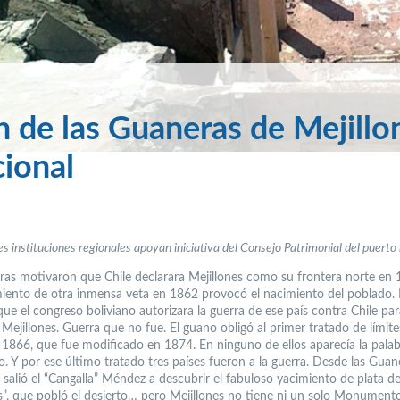
 de las Guaneras de Mejillo
ional
s instituciones regionales apoyan iniciativa del Consejo Patrimonial del puerto 
ras motivaron que Chile declarara Mejillones como su frontera norte en 
iento de otra inmensa veta en 1862 provocó el nacimiento del poblado. 
que el congreso boliviano autorizara la guerra de ese país contra Chile pa
Mejillones. Guerra que no fue. El guano obligó al primer tratado de límit
 1866, que fue modificado en 1874. En ninguno de ellos aparecía la palabr
o. Y por ese último tratado tres países fueron a la guerra. Desde las Guan
 salió el “Cangalla” Méndez a descubrir el fabuloso yacimiento de plata d
s”, que pobló el desierto… pero Mejillones no tiene ni un solo Monument