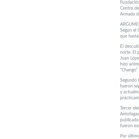
Fundación
Centro de 
Armada de
ARGUME
Según el 
que hasta 
El descub
norte. El
Juan Lópe
hizo ante
“Chango” 
Segundo h
fueron se
y actualm
prácticam
Tercer el
Antofagas
publicado
fueron es
Por último