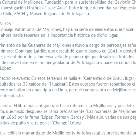
 Cultural de Mejillones, Fundación para la sustentabilidad del Gaviotín C
Investigación Histórica “Isaac Arce”. Entre lo que deben dar su respuesta
 Chile, FACH y Museo Regional de Antofagasta.
NTOS
Consejo Patrimonial de Mejillones, hay una serie de elementos que hacen 
ahora nadie reparara en la importancia histórica de dicho lugar.
rimiento de las Guaneras de Mejillones estuvo a cargo de personajes señe
 primero: Domingo Latrille, que descubrió guano blanco en 1841; y poste
z, descubridor de la inmensa veta de guano rojo que desató los tratados. 
s de convertirse en el primer poblador de Antofagasta y hacerse conoci
López.
echo relevante: En esos terrenos se halla el “Cementerio de Grau”, lugar
pultados los 33 caídos del “Huáscar”. Estos cuerpos fueron repatriados e
ente se hallan en una cripta en Lima, pero el camposanto en Mejillones e
ente intacto.
emento: El libro más antiguo que hace referencia a Mejillones -y por defec
ta, que nació después- se llama precisamente “Las huaneras de Mejillones
 en 1863 por la firma “López, Torres y Garday”. Más aún, varias de sus pá
critas de puño y letra por el “Chango” López.
, el edificio más antiguo de Mejillones (y Antofagasta) es precisamente un