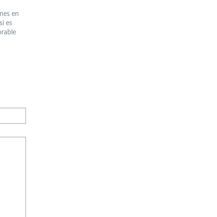
ones en
í es
rable