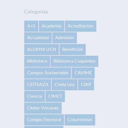
Categorías
A+S
Academia
Acreditación
Actualidad
Admisión
ALUMNI UCN
Beneficios
Biblioteca
Biblioteca Coquimbo
Campus Sustentable
CAVIME
CEITSAZA
Chela Lira
CIAP
Ciencia
CIMET
Ckelar Volcanes
Colegio Electoral
Columnistas