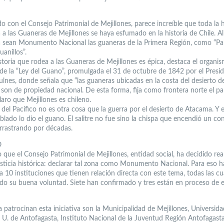
 con el Consejo Patrimonial de Mejillones, parece increíble que toda la h
 a las Guaneras de Mejillones se haya esfumado en la historia de Chile. A
 sean Monumento Nacional las guaneras de la Primera Región, como “Pa
uanillos”.
storia que rodea a las Guaneras de Mejillones es épica, destaca el organis
 de la “Ley del Guano”, promulgada el 31 de octubre de 1842 por el Presi
lnes, donde señala que “las guaneras ubicadas en la costa del desierto d
son de propiedad nacional. De esta forma, fija como frontera norte el par
aro que Mejillones es chileno.
del Pacífico no es otra cosa que la guerra por el desierto de Atacama. Y e
lado lo dio el guano. El salitre no fue sino la chispa que encendió un con
arrastrando por décadas.
O
 que el Consejo Patrimonial de Mejillones, entidad social, ha decidido rea
usticia histórica: declarar tal zona como Monumento Nacional. Para eso h
a 10 instituciones que tienen relación directa con este tema, todas las c
do su buena voluntad. Siete han confirmado y tres están en proceso de 
 patrocinan esta iniciativa son la Municipalidad de Mejillones, Universida
, U. de Antofagasta, Instituto Nacional de la Juventud Región Antofagasta