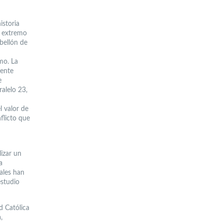
istoria
l extremo
bellón de
mo. La
dente
e
alelo 23,
l valor de
flicto que
lizar un
a
uales han
estudio
d Católica
,