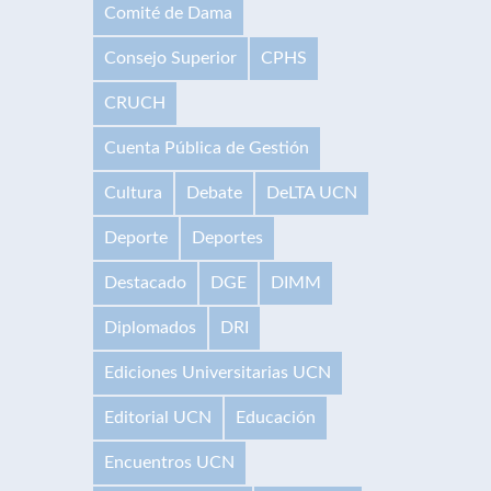
Comité de Dama
Consejo Superior
CPHS
CRUCH
Cuenta Pública de Gestión
Cultura
Debate
DeLTA UCN
Deporte
Deportes
Destacado
DGE
DIMM
Diplomados
DRI
Ediciones Universitarias UCN
Editorial UCN
Educación
Encuentros UCN