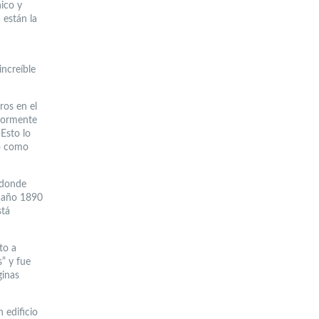
hico y
 están la
increíble
ros en el
riormente
Esto lo
do como
 donde
l año 1890
stá
to a
” y fue
ginas
 edificio