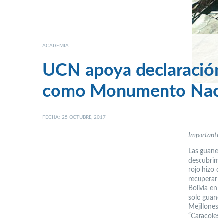
ACADEMIA
UCN apoya declaración
como Monumento Nac
FECHA: 25 OCTUBRE, 2017
Importante
Las guane
descubrim
rojo hizo 
recuperar 
Bolivia en
solo guan
Mejillones
“Caracole