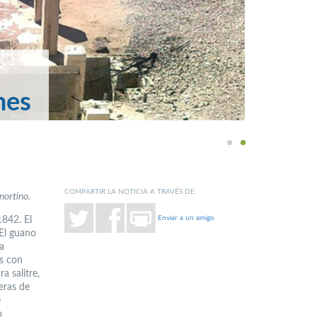
nes
1
2
COMPARTIR LA NOTICIA A TRAVÉS DE:
nortino.
Enviar a un amigo
1842. El
El guano
ra
es con
a salitre,
eras de
e
o