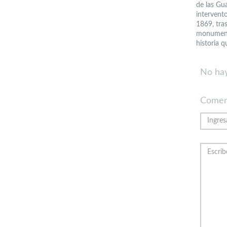
de las Gu
intervent
1869, tra
monumento
historia q
No hay
Comen