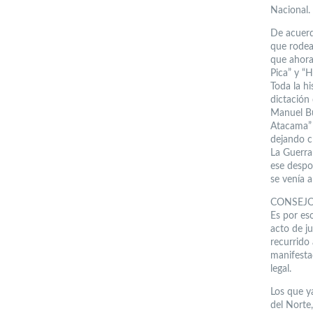
Nacional.
De acuerdo
que rodea
que ahora
Pica” y “H
Toda la hi
dictación
Manuel Bu
Atacama” 
dejando cl
La Guerra 
ese despob
se venía 
CONSEJ
Es por eso
acto de j
recurrido 
manifesta
legal.
Los que ya
del Norte