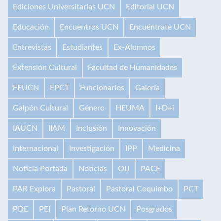
Ediciones Universitarias UCN
Editorial UCN
Educación
Encuentros UCN
Encuéntrate UCN
Entrevistas
Estudiantes
Ex-Alumnos
Extensión Cultural
Facultad de Humanidades
FEUCN
FPCT
Funcionarios
Galería
Galpón Cultural
Género
HEUMA
I+D+i
IAUCN
IIAM
Inclusión
Innovación
Internacional
Investigación
IPP
Medicina
Noticia Portada
Noticias
OIJ
PACE
PAR Explora
Pastoral
Pastoral Coquimbo
PCT
PDE
PEI
Plan Retorno UCN
Posgrados