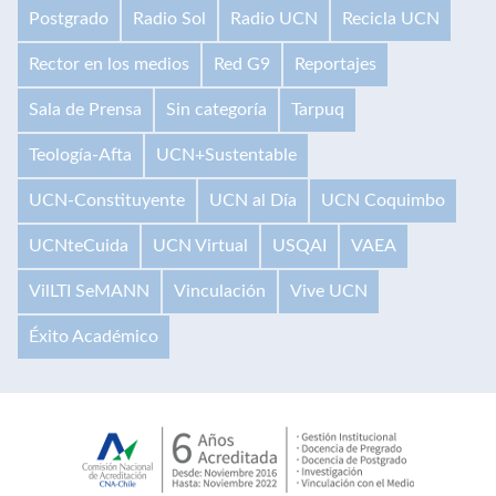
Postgrado
Radio Sol
Radio UCN
Recicla UCN
Rector en los medios
Red G9
Reportajes
Sala de Prensa
Sin categoría
Tarpuq
Teología-Afta
UCN+Sustentable
UCN-Constituyente
UCN al Día
UCN Coquimbo
UCNteCuida
UCN Virtual
USQAI
VAEA
VilLTI SeMANN
Vinculación
Vive UCN
Éxito Académico