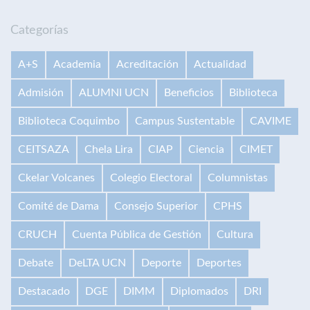
Categorías
A+S
Academia
Acreditación
Actualidad
Admisión
ALUMNI UCN
Beneficios
Biblioteca
Biblioteca Coquimbo
Campus Sustentable
CAVIME
CEITSAZA
Chela Lira
CIAP
Ciencia
CIMET
Ckelar Volcanes
Colegio Electoral
Columnistas
Comité de Dama
Consejo Superior
CPHS
CRUCH
Cuenta Pública de Gestión
Cultura
Debate
DeLTA UCN
Deporte
Deportes
Destacado
DGE
DIMM
Diplomados
DRI