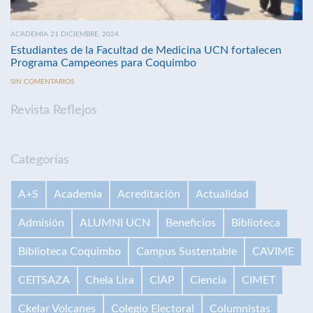
ACADEMIA 21 DICIEMBRE, 2024
Estudiantes de la Facultad de Medicina UCN fortalecen
Programa Campeones para Coquimbo
SIN COMENTARIOS
Revista Reflejos
Categorías
A+S
Academia
Acreditación
Actualidad
Admisión
ALUMNI UCN
Beneficios
Biblioteca
Biblioteca Coquimbo
Campus Sustentable
CAVIME
CEITSAZA
Chela Lira
CIAP
Ciencia
CIMET
Ckelar Volcanes
Colegio Electoral
Columnistas