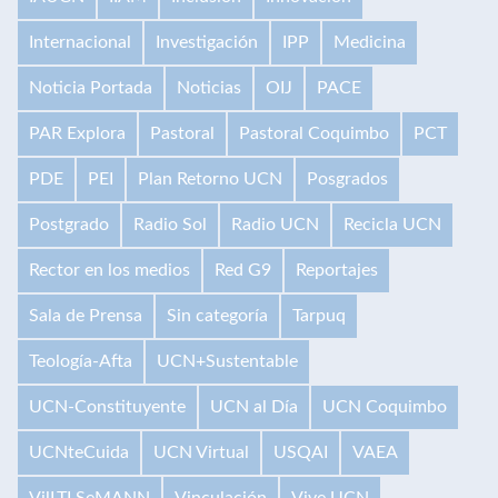
Internacional
Investigación
IPP
Medicina
Noticia Portada
Noticias
OIJ
PACE
PAR Explora
Pastoral
Pastoral Coquimbo
PCT
PDE
PEI
Plan Retorno UCN
Posgrados
Postgrado
Radio Sol
Radio UCN
Recicla UCN
Rector en los medios
Red G9
Reportajes
Sala de Prensa
Sin categoría
Tarpuq
Teología-Afta
UCN+Sustentable
UCN-Constituyente
UCN al Día
UCN Coquimbo
UCNteCuida
UCN Virtual
USQAI
VAEA
VilLTI SeMANN
Vinculación
Vive UCN