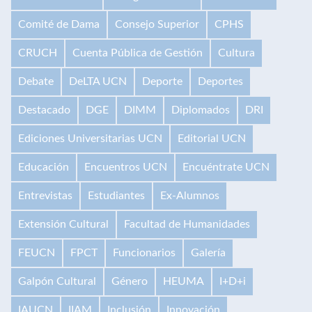
Comité de Dama
Consejo Superior
CPHS
CRUCH
Cuenta Pública de Gestión
Cultura
Debate
DeLTA UCN
Deporte
Deportes
Destacado
DGE
DIMM
Diplomados
DRI
Ediciones Universitarias UCN
Editorial UCN
Educación
Encuentros UCN
Encuéntrate UCN
Entrevistas
Estudiantes
Ex-Alumnos
Extensión Cultural
Facultad de Humanidades
FEUCN
FPCT
Funcionarios
Galería
Galpón Cultural
Género
HEUMA
I+D+i
IAUCN
IIAM
Inclusión
Innovación