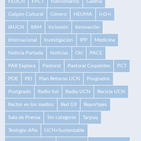
FEUCN
FPCT
Funcionarios
Galería
Galpón Cultural
Género
HEUMA
I+D+i
IAUCN
IIAM
Inclusión
Innovación
Internacional
Investigación
IPP
Medicina
Noticia Portada
Noticias
OIJ
PACE
PAR Explora
Pastoral
Pastoral Coquimbo
PCT
PDE
PEI
Plan Retorno UCN
Posgrados
Postgrado
Radio Sol
Radio UCN
Recicla UCN
Rector en los medios
Red G9
Reportajes
Sala de Prensa
Sin categoría
Tarpuq
Teología-Afta
UCN+Sustentable