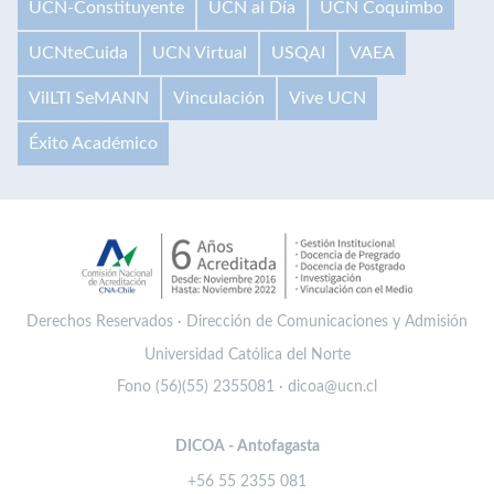
UCN-Constituyente
UCN al Día
UCN Coquimbo
UCNteCuida
UCN Virtual
USQAI
VAEA
VilLTI SeMANN
Vinculación
Vive UCN
Éxito Académico
Derechos Reservados · Dirección de Comunicaciones y Admisión
Universidad Católica del Norte
Fono (56)(55) 2355081 · dicoa@ucn.cl
DICOA - Antofagasta
+56 55 2355 081