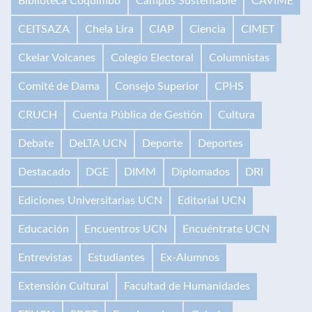
Biblioteca Coquimbo
Campus Sustentable
CAVIME
CEITSAZA
Chela Lira
CIAP
Ciencia
CIMET
Ckelar Volcanes
Colegio Electoral
Columnistas
Comité de Dama
Consejo Superior
CPHS
CRUCH
Cuenta Pública de Gestión
Cultura
Debate
DeLTA UCN
Deporte
Deportes
Destacado
DGE
DIMM
Diplomados
DRI
Ediciones Universitarias UCN
Editorial UCN
Educación
Encuentros UCN
Encuéntrate UCN
Entrevistas
Estudiantes
Ex-Alumnos
Extensión Cultural
Facultad de Humanidades