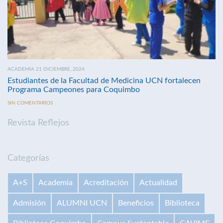
ACADEMIA 21 DICIEMBRE, 2024
Estudiantes de la Facultad de Medicina UCN fortalecen
Programa Campeones para Coquimbo
SIN COMENTARIOS
Revista Reflejos
Categorías
A+S
Academia
Acreditación
Actualidad
Admisión
ALUMNI UCN
Beneficios
Biblioteca