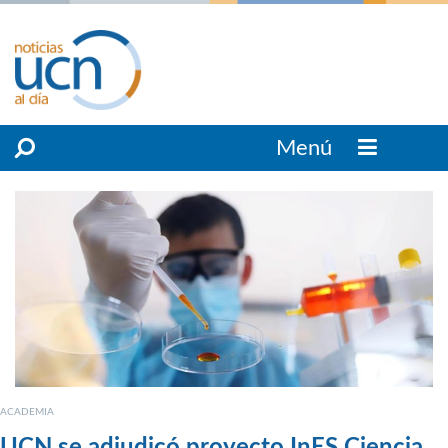
Menú
ACADEMIA
UCN se adjudicó proyecto InES Ciencia