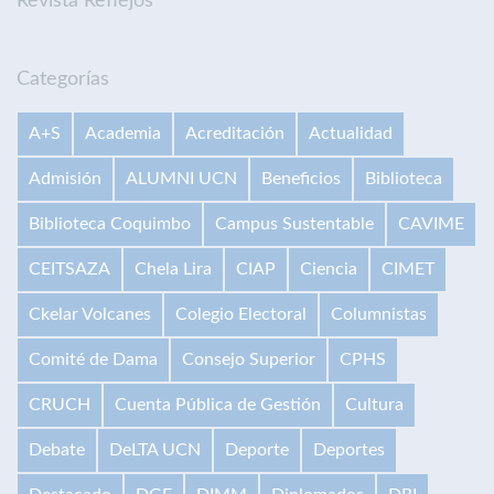
Revista Reflejos
Categorías
A+S
Academia
Acreditación
Actualidad
Admisión
ALUMNI UCN
Beneficios
Biblioteca
Biblioteca Coquimbo
Campus Sustentable
CAVIME
CEITSAZA
Chela Lira
CIAP
Ciencia
CIMET
Ckelar Volcanes
Colegio Electoral
Columnistas
Comité de Dama
Consejo Superior
CPHS
CRUCH
Cuenta Pública de Gestión
Cultura
Debate
DeLTA UCN
Deporte
Deportes