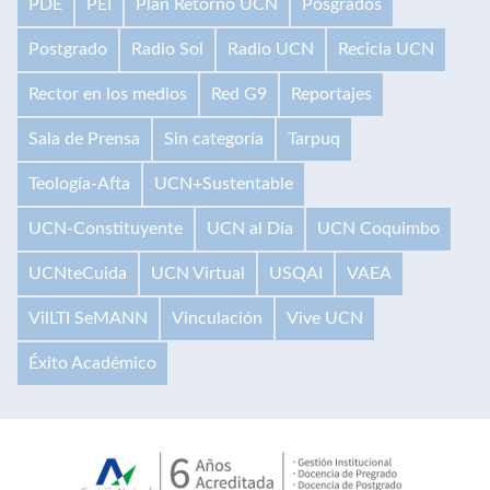
PDE
PEI
Plan Retorno UCN
Posgrados
Postgrado
Radio Sol
Radio UCN
Recicla UCN
Rector en los medios
Red G9
Reportajes
Sala de Prensa
Sin categoría
Tarpuq
Teología-Afta
UCN+Sustentable
UCN-Constituyente
UCN al Día
UCN Coquimbo
UCNteCuida
UCN Virtual
USQAI
VAEA
VilLTI SeMANN
Vinculación
Vive UCN
Éxito Académico