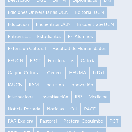
Destacado
DGE
DIMM
Diplomados
DRI
Ediciones Universitarias UCN
Editorial UCN
Educación
Encuentros UCN
Encuéntrate UCN
Entrevistas
Estudiantes
Ex-Alumnos
Extensión Cultural
Facultad de Humanidades
FEUCN
FPCT
Funcionarios
Galería
Galpón Cultural
Género
HEUMA
I+D+i
IAUCN
IIAM
Inclusión
Innovación
Internacional
Investigación
IPP
Medicina
Noticia Portada
Noticias
OIJ
PACE
PAR Explora
Pastoral
Pastoral Coquimbo
PCT