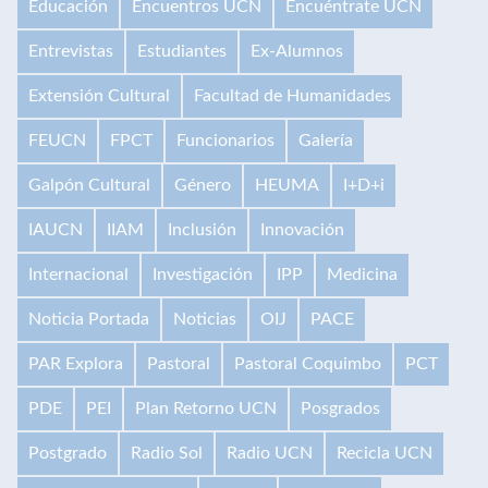
Educación
Encuentros UCN
Encuéntrate UCN
Entrevistas
Estudiantes
Ex-Alumnos
Extensión Cultural
Facultad de Humanidades
FEUCN
FPCT
Funcionarios
Galería
Galpón Cultural
Género
HEUMA
I+D+i
IAUCN
IIAM
Inclusión
Innovación
Internacional
Investigación
IPP
Medicina
Noticia Portada
Noticias
OIJ
PACE
PAR Explora
Pastoral
Pastoral Coquimbo
PCT
PDE
PEI
Plan Retorno UCN
Posgrados
Postgrado
Radio Sol
Radio UCN
Recicla UCN