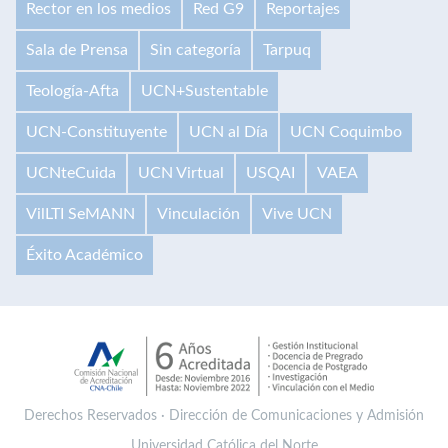
Rector en los medios
Red G9
Reportajes
Sala de Prensa
Sin categoría
Tarpuq
Teología-Afta
UCN+Sustentable
UCN-Constituyente
UCN al Día
UCN Coquimbo
UCNteCuida
UCN Virtual
USQAI
VAEA
VilLTI SeMANN
Vinculación
Vive UCN
Éxito Académico
Derechos Reservados · Dirección de Comunicaciones y Admisión
Universidad Católica del Norte