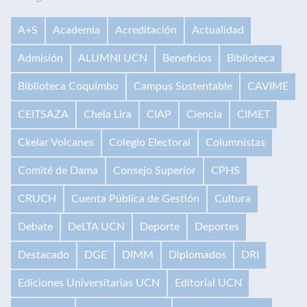
A+S
Academia
Acreditación
Actualidad
Admisión
ALUMNI UCN
Beneficios
Biblioteca
Biblioteca Coquimbo
Campus Sustentable
CAVIME
CEITSAZA
Chela Lira
CIAP
Ciencia
CIMET
Ckelar Volcanes
Colegio Electoral
Columnistas
Comité de Dama
Consejo Superior
CPHS
CRUCH
Cuenta Pública de Gestión
Cultura
Debate
DeLTA UCN
Deporte
Deportes
Destacado
DGE
DIMM
Diplomados
DRI
Ediciones Universitarias UCN
Editorial UCN