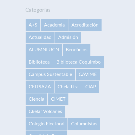
Categorías
A+S
Academia
Acreditación
Actualidad
Admisión
ALUMNI UCN
Beneficios
Biblioteca
Biblioteca Coquimbo
Campus Sustentable
CAVIME
CEITSAZA
Chela Lira
CIAP
Ciencia
CIMET
Ckelar Volcanes
Colegio Electoral
Columnistas