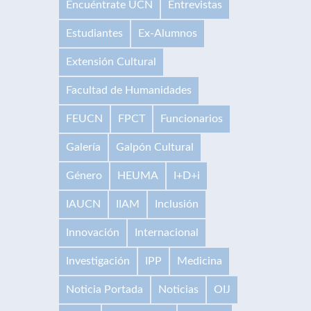
Encuéntrate UCN
Entrevistas
Estudiantes
Ex-Alumnos
Extensión Cultural
Facultad de Humanidades
FEUCN
FPCT
Funcionarios
Galería
Galpón Cultural
Género
HEUMA
I+D+i
IAUCN
IIAM
Inclusión
Innovación
Internacional
Investigación
IPP
Medicina
Noticia Portada
Noticias
OIJ