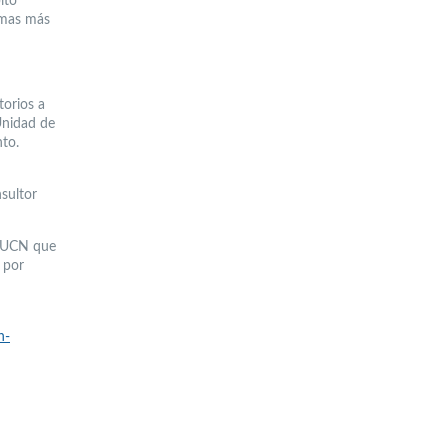
ito
emas más
torios a
Unidad de
nto.
sultor
a UCN que
 por
n-