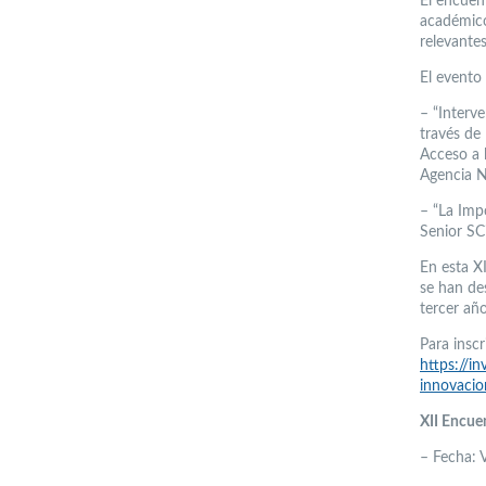
El encuen
académico
relevante
El evento 
– “Interve
través de
Acceso a 
Agencia N
– “La Imp
Senior SC
En esta X
se han de
tercer añ
Para inscr
https://i
innovaci
XII Encue
– Fecha: 