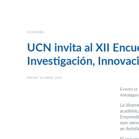
ACADEMIA
UCN invita al XII Enc
Investigación, Innova
FECHA: 16 MAYO, 2024
Evento se 
Antofagas
La Vicerr
académica
Emprendim
este vier
en Antofa