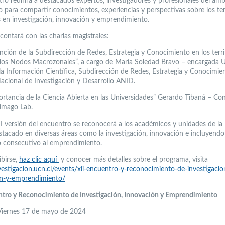
tro reunirá a destacados expertos, investigadores y profesionales del ámb
 para compartir conocimientos, experiencias y perspectivas sobre los t
s en investigación, innovación y emprendimiento.
contará con las charlas magistrales:
nción de la Subdirección de Redes, Estrategia y Conocimiento en los terri
 los Nodos Macrozonales”, a cargo de María Soledad Bravo – encargada 
la Información Científica, Subdirección de Redes, Estrategia y Conocimie
acional de Investigación y Desarrollo ANID.
ortancia de la Ciencia Abierta en las Universidades” Gerardo Tibaná – Con
imago Lab.
II versión del encuentro se reconocerá a los académicos y unidades de l
stacado en diversas áreas como la investigación, innovación e incluyendo
o consecutivo al emprendimiento.
ibirse,
haz clic aquí
y conocer más detalles sobre el programa, visita
nvestigacion.ucn.cl/events/xii-encuentro-y-reconocimiento-de-investigacio
on-y-emprendimiento/
ntro y Reconocimiento de Investigación, Innovación y Emprendimiento
Viernes 17 de mayo de 2024