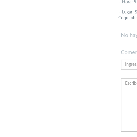
– Hora: 9
– Lugar: 
Coquimbo 
No hay
Comen