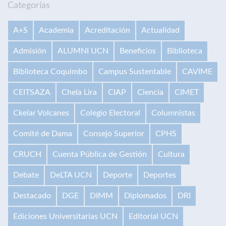
Categorías
A+S
Academia
Acreditación
Actualidad
Admisión
ALUMNI UCN
Beneficios
Biblioteca
Biblioteca Coquimbo
Campus Sustentable
CAVIME
CEITSAZA
Chela Lira
CIAP
Ciencia
CIMET
Ckelar Volcanes
Colegio Electoral
Columnistas
Comité de Dama
Consejo Superior
CPHS
CRUCH
Cuenta Pública de Gestión
Cultura
Debate
DeLTA UCN
Deporte
Deportes
Destacado
DGE
DIMM
Diplomados
DRI
Ediciones Universitarias UCN
Editorial UCN