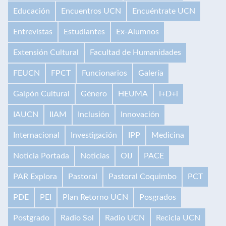
Educación
Encuentros UCN
Encuéntrate UCN
Entrevistas
Estudiantes
Ex-Alumnos
Extensión Cultural
Facultad de Humanidades
FEUCN
FPCT
Funcionarios
Galería
Galpón Cultural
Género
HEUMA
I+D+i
IAUCN
IIAM
Inclusión
Innovación
Internacional
Investigación
IPP
Medicina
Noticia Portada
Noticias
OIJ
PACE
PAR Explora
Pastoral
Pastoral Coquimbo
PCT
PDE
PEI
Plan Retorno UCN
Posgrados
Postgrado
Radio Sol
Radio UCN
Recicla UCN