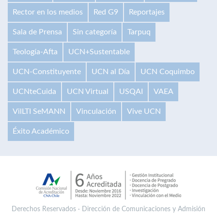
Rector en los medios
Red G9
Reportajes
Sala de Prensa
Sin categoría
Tarpuq
Teología-Afta
UCN+Sustentable
UCN-Constituyente
UCN al Día
UCN Coquimbo
UCNteCuida
UCN Virtual
USQAI
VAEA
VilLTI SeMANN
Vinculación
Vive UCN
Éxito Académico
Derechos Reservados · Dirección de Comunicaciones y Admisión