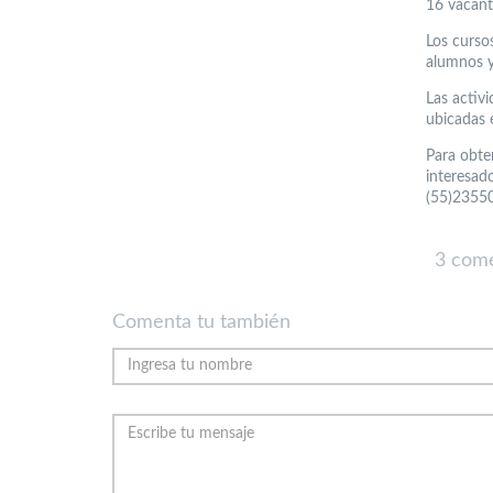
16 vacante
Los curso
alumnos y
Las activi
ubicadas 
Para obten
interesado
(55)23550
3 come
Comenta tu también