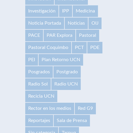
Investigación
IPP
Medicina
Noticia Portada
Noticias
OIJ
PACE
PAR Explora
Pastoral
Pastoral Coquimbo
PCT
PDE
PEI
Plan Retorno UCN
Posgrados
Postgrado
Radio Sol
Radio UCN
Recicla UCN
Rector en los medios
Red G9
Reportajes
Sala de Prensa
Sin categoría
Tarpuq