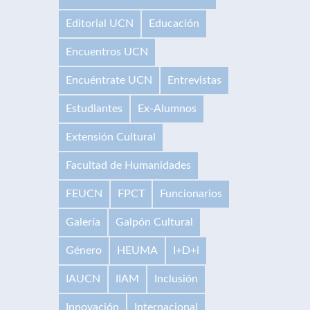
Editorial UCN
Educación
Encuentros UCN
Encuéntrate UCN
Entrevistas
Estudiantes
Ex-Alumnos
Extensión Cultural
Facultad de Humanidades
FEUCN
FPCT
Funcionarios
Galería
Galpón Cultural
Género
HEUMA
I+D+i
IAUCN
IIAM
Inclusión
Innovación
Internacional