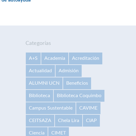
es de autoayuda
Categorías
A+S
Academia
Acreditación
Actualidad
Admisión
ALUMNI UCN
Beneficios
Biblioteca
Biblioteca Coquimbo
Campus Sustentable
CAVIME
CEITSAZA
Chela Lira
CIAP
Ciencia
CIMET