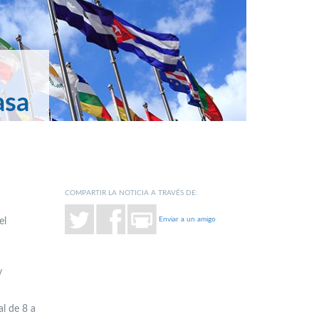
asa
COMPARTIR LA NOTICIA A TRAVÉS DE:
Enviar a un amigo
el
y
al de 8 a