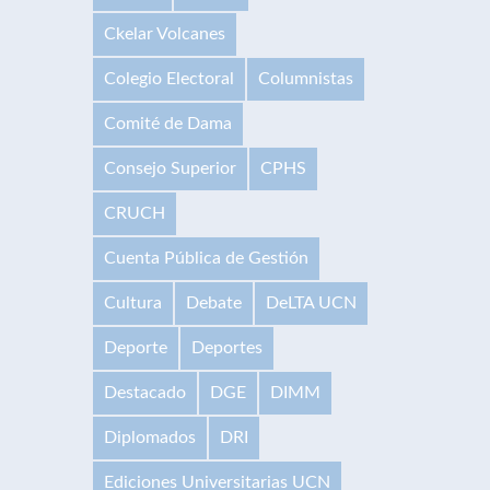
Ckelar Volcanes
Colegio Electoral
Columnistas
Comité de Dama
Consejo Superior
CPHS
CRUCH
Cuenta Pública de Gestión
Cultura
Debate
DeLTA UCN
Deporte
Deportes
Destacado
DGE
DIMM
Diplomados
DRI
Ediciones Universitarias UCN