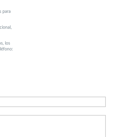
s para
cional,
s, los
eléfono: