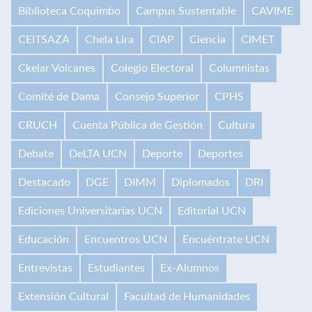
Biblioteca Coquimbo
Campus Sustentable
CAVIME
CEITSAZA
Chela Lira
CIAP
Ciencia
CIMET
Ckelar Volcanes
Colegio Electoral
Columnistas
Comité de Dama
Consejo Superior
CPHS
CRUCH
Cuenta Pública de Gestión
Cultura
Debate
DeLTA UCN
Deporte
Deportes
Destacado
DGE
DIMM
Diplomados
DRI
Ediciones Universitarias UCN
Editorial UCN
Educación
Encuentros UCN
Encuéntrate UCN
Entrevistas
Estudiantes
Ex-Alumnos
Extensión Cultural
Facultad de Humanidades