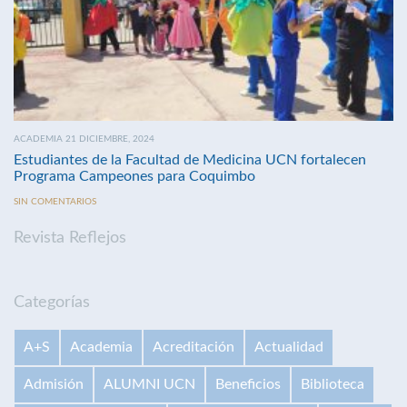
ACADEMIA 21 DICIEMBRE, 2024
Estudiantes de la Facultad de Medicina UCN fortalecen
Programa Campeones para Coquimbo
SIN COMENTARIOS
Revista Reflejos
Categorías
A+S
Academia
Acreditación
Actualidad
Admisión
ALUMNI UCN
Beneficios
Biblioteca