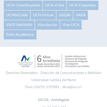
UCN-Constituyente
UCN al Día
UCN Coquimbo
UCNteCuida
UCN Virtual
USQAI
VAEA
VilLTI SeMANN
Vinculación
Vive UCN
Éxito Académico
Derechos Reservados · Dirección de Comunicaciones y Admisión
Universidad Católica del Norte
Fono (56)(55) 2355081 · dicoa@ucn.cl
DICOA - Antofagasta