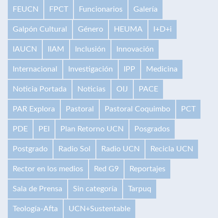
FEUCN
FPCT
Funcionarios
Galería
Galpón Cultural
Género
HEUMA
I+D+i
IAUCN
IIAM
Inclusión
Innovación
Internacional
Investigación
IPP
Medicina
Noticia Portada
Noticias
OIJ
PACE
PAR Explora
Pastoral
Pastoral Coquimbo
PCT
PDE
PEI
Plan Retorno UCN
Posgrados
Postgrado
Radio Sol
Radio UCN
Recicla UCN
Rector en los medios
Red G9
Reportajes
Sala de Prensa
Sin categoría
Tarpuq
Teología-Afta
UCN+Sustentable