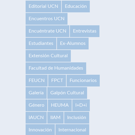
Editorial UCN
Educación
Encuentros UCN
Encuéntrate UCN
Entrevistas
Estudiantes
Ex-Alumnos
Extensión Cultural
Facultad de Humanidades
FEUCN
FPCT
Funcionarios
Galería
Galpón Cultural
Género
HEUMA
I+D+i
IAUCN
IIAM
Inclusión
Innovación
Internacional