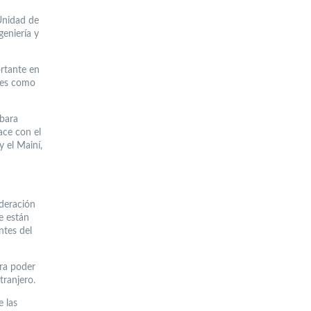
 Unidad de
geniería y
ortante en
ues como
rbara
ace con el
y el Mainí,
deración
e están
ntes del
ara poder
tranjero.
e las