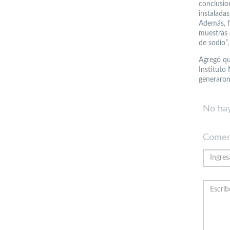
conclusio
instaladas
Además, f
muestras 
de sodio”, 
Agregó qu
Instituto
generaron
No hay
Comen