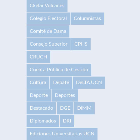
Ckelar Volcanes
Colegio Electoral
Columnistas
Comité de Dama
Consejo Superior
CPHS
CRUCH
Cuenta Pública de Gestión
Cultura
Debate
DeLTA UCN
Deporte
Deportes
Destacado
DGE
DIMM
Diplomados
DRI
Ediciones Universitarias UCN