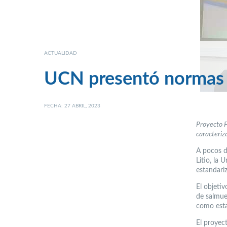
ACTUALIDAD
UCN presentó normas pa
FECHA: 27 ABRIL, 2023
Proyecto F
caracteriz
A pocos d
Litio, la 
estandari
El objeti
de salmue
como esta
El proyec