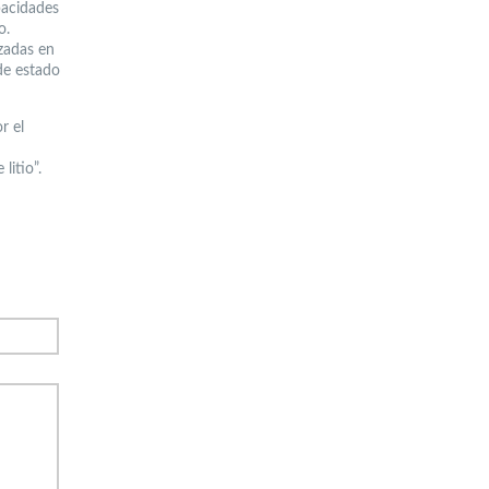
pacidades
o.
zadas en
de estado
r el
litio”.