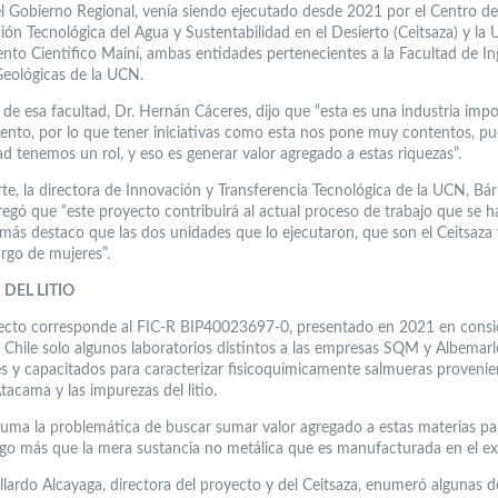
el Gobierno Regional, venía siendo ejecutado desde 2021 por el Centro de
ión Tecnológica del Agua y Sustentabilidad en el Desierto (Ceitsaza) y la
nto Científico Mainí, ambas entidades pertenecientes a la Facultad de In
Geológicas de la UCN.
 de esa facultad, Dr. Hernán Cáceres, dijo que “esta es una industria imp
nto, por lo que tener iniciativas como esta nos pone muy contentos, p
ad tenemos un rol, y eso es generar valor agregado a estas riquezas”.
rte, la directora de Innovación y Transferencia Tecnológica de la UCN, Bá
gregó que “este proyecto contribuirá al actual proceso de trabajo que se h
emás destaco que las dos unidades que lo ejecutaron, que son el Ceitsaza 
argo de mujeres”.
DEL LITIO
ecto corresponde al FIC-R BIP40023697-0, presentado en 2021 en consi
 Chile solo algunos laboratorios distintos a las empresas SQM y Albemarl
es y capacitados para caracterizar fisicoquímicamente salmueras provenie
tacama y las impurezas del litio.
 suma la problemática de buscar sumar valor agregado a estas materias p
lgo más que la mera sustancia no metálica que es manufacturada en el ex
lardo Alcayaga, directora del proyecto y del Ceitsaza, enumeró algunas d