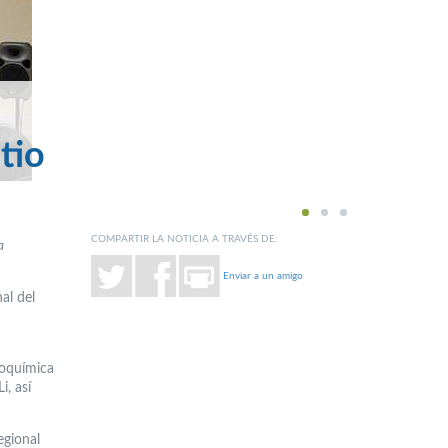
tio
1
2
3
COMPARTIR LA NOTICIA A TRAVÉS DE:
a
Enviar a un amigo
al del
coquímica
i, así
egional