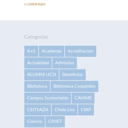
1 COMENTARIO
Categorías
A+S
Academia
Acreditación
Actualidad
Admisión
ALUMNI UCN
Beneficios
Biblioteca
Biblioteca Coquimbo
Campus Sustentable
CAVIME
CEITSAZA
Chela Lira
CIAP
Ciencia
CIMET