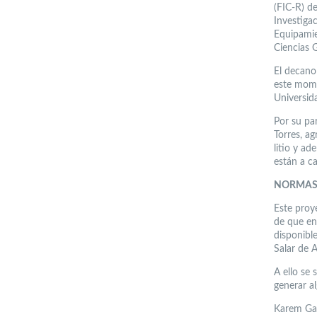
(FIC-R) d
Investigac
Equipamie
Ciencias 
El decano
este mome
Universid
Por su pa
Torres, a
litio y ad
están a c
NORMAS 
Este proy
de que en
disponibl
Salar de A
A ello se
generar a
Karem Gal