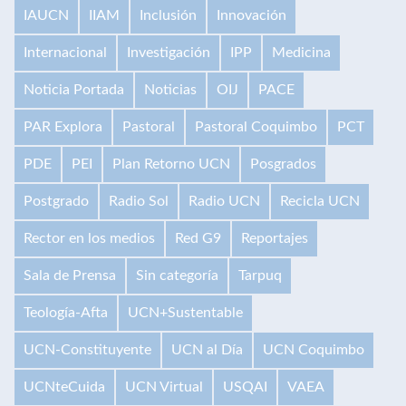
IAUCN
IIAM
Inclusión
Innovación
Internacional
Investigación
IPP
Medicina
Noticia Portada
Noticias
OIJ
PACE
PAR Explora
Pastoral
Pastoral Coquimbo
PCT
PDE
PEI
Plan Retorno UCN
Posgrados
Postgrado
Radio Sol
Radio UCN
Recicla UCN
Rector en los medios
Red G9
Reportajes
Sala de Prensa
Sin categoría
Tarpuq
Teología-Afta
UCN+Sustentable
UCN-Constituyente
UCN al Día
UCN Coquimbo
UCNteCuida
UCN Virtual
USQAI
VAEA