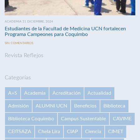
ACADEMIA 21 DICIEMBRE, 2024
Estudiantes de la Facultad de Medicina UCN fortalecen
Programa Campeones para Coquimbo
SIN COMENTARIOS
Revista Reflejos
Categorías
A+S
Academia
Acreditación
Actualidad
Admisión
ALUMNI UCN
Beneficios
Biblioteca
Biblioteca Coquimbo
Campus Sustentable
CAVIME
CEITSAZA
Chela Lira
CIAP
Ciencia
CIMET