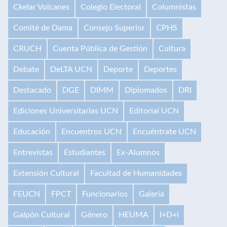
Ckelar Volcanes
Colegio Electoral
Columnistas
Comité de Dama
Consejo Superior
CPHS
CRUCH
Cuenta Pública de Gestión
Cultura
Debate
DeLTA UCN
Deporte
Deportes
Destacado
DGE
DIMM
Diplomados
DRI
Ediciones Universitarias UCN
Editorial UCN
Educación
Encuentros UCN
Encuéntrate UCN
Entrevistas
Estudiantes
Ex-Alumnos
Extensión Cultural
Facultad de Humanidades
FEUCN
FPCT
Funcionarios
Galería
Galpón Cultural
Género
HEUMA
I+D+i