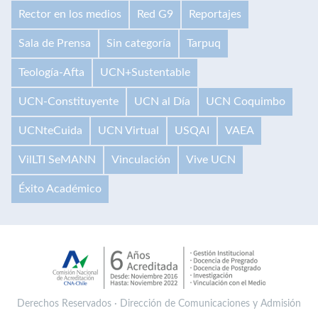
Rector en los medios
Red G9
Reportajes
Sala de Prensa
Sin categoría
Tarpuq
Teología-Afta
UCN+Sustentable
UCN-Constituyente
UCN al Día
UCN Coquimbo
UCNteCuida
UCN Virtual
USQAI
VAEA
VilLTI SeMANN
Vinculación
Vive UCN
Éxito Académico
Derechos Reservados · Dirección de Comunicaciones y Admisión