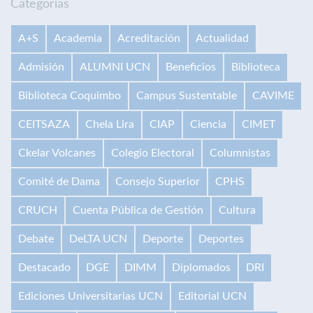
Categorías
A+S
Academia
Acreditación
Actualidad
Admisión
ALUMNI UCN
Beneficios
Biblioteca
Biblioteca Coquimbo
Campus Sustentable
CAVIME
CEITSAZA
Chela Lira
CIAP
Ciencia
CIMET
Ckelar Volcanes
Colegio Electoral
Columnistas
Comité de Dama
Consejo Superior
CPHS
CRUCH
Cuenta Pública de Gestión
Cultura
Debate
DeLTA UCN
Deporte
Deportes
Destacado
DGE
DIMM
Diplomados
DRI
Ediciones Universitarias UCN
Editorial UCN