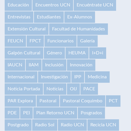
Educación
Encuentros UCN
Encuéntrate UCN
Entrevistas
Estudiantes
Ex-Alumnos
Extensión Cultural
Facultad de Humanidades
FEUCN
FPCT
Funcionarios
Galería
Galpón Cultural
Género
HEUMA
I+D+i
IAUCN
IIAM
Inclusión
Innovación
Internacional
Investigación
IPP
Medicina
Noticia Portada
Noticias
OIJ
PACE
PAR Explora
Pastoral
Pastoral Coquimbo
PCT
PDE
PEI
Plan Retorno UCN
Posgrados
Postgrado
Radio Sol
Radio UCN
Recicla UCN