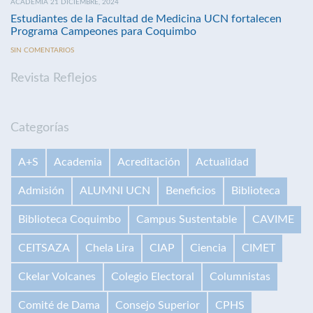
ACADEMIA 21 DICIEMBRE, 2024
Estudiantes de la Facultad de Medicina UCN fortalecen
Programa Campeones para Coquimbo
SIN COMENTARIOS
Revista Reflejos
Categorías
A+S
Academia
Acreditación
Actualidad
Admisión
ALUMNI UCN
Beneficios
Biblioteca
Biblioteca Coquimbo
Campus Sustentable
CAVIME
CEITSAZA
Chela Lira
CIAP
Ciencia
CIMET
Ckelar Volcanes
Colegio Electoral
Columnistas
Comité de Dama
Consejo Superior
CPHS