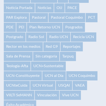
Noticia Portada
Noticias
OIJ
PACE
PAR Explora
Pastoral
Pastoral Coquimbo
PCT
PDE
PEI
Plan Retorno UCN
Posgrados
Postgrado
Radio Sol
Radio UCN
Recicla UCN
Rector en los medios
Red G9
Reportajes
Sala de Prensa
Sin categoría
Tarpuq
Teología-Afta
UCN+Sustentable
UCN-Constituyente
UCN al Día
UCN Coquimbo
UCNteCuida
UCN Virtual
USQAI
VAEA
VilLTI SeMANN
Vinculación
Vive UCN
Éxito Académico