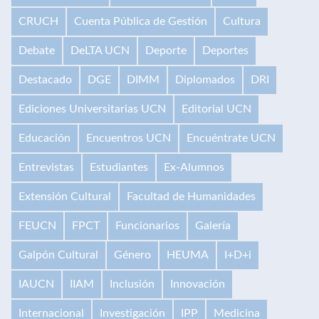
CRUCH
Cuenta Pública de Gestión
Cultura
Debate
DeLTA UCN
Deporte
Deportes
Destacado
DGE
DIMM
Diplomados
DRI
Ediciones Universitarias UCN
Editorial UCN
Educación
Encuentros UCN
Encuéntrate UCN
Entrevistas
Estudiantes
Ex-Alumnos
Extensión Cultural
Facultad de Humanidades
FEUCN
FPCT
Funcionarios
Galería
Galpón Cultural
Género
HEUMA
I+D+i
IAUCN
IIAM
Inclusión
Innovación
Internacional
Investigación
IPP
Medicina