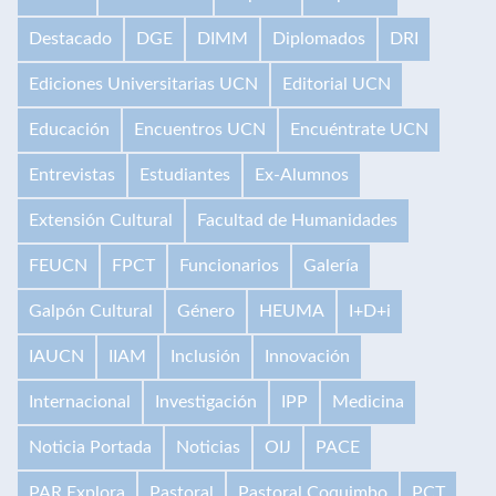
Destacado
DGE
DIMM
Diplomados
DRI
Ediciones Universitarias UCN
Editorial UCN
Educación
Encuentros UCN
Encuéntrate UCN
Entrevistas
Estudiantes
Ex-Alumnos
Extensión Cultural
Facultad de Humanidades
FEUCN
FPCT
Funcionarios
Galería
Galpón Cultural
Género
HEUMA
I+D+i
IAUCN
IIAM
Inclusión
Innovación
Internacional
Investigación
IPP
Medicina
Noticia Portada
Noticias
OIJ
PACE
PAR Explora
Pastoral
Pastoral Coquimbo
PCT