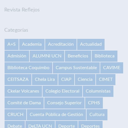
Revista Reflejos
Categorías
A+S
Academia
Acreditación
Actualidad
Admisión
ALUMNI UCN
Beneficios
Biblioteca
Biblioteca Coquimbo
Campus Sustentable
CAVIME
CEITSAZA
Chela Lira
CIAP
Ciencia
CIMET
Ckelar Volcanes
Colegio Electoral
Columnistas
Comité de Dama
Consejo Superior
CPHS
CRUCH
Cuenta Pública de Gestión
Cultura
Debate
DeLTA UCN
Deporte
Deportes