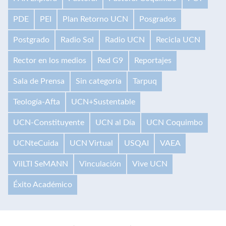
PDE
PEI
Plan Retorno UCN
Posgrados
Postgrado
Radio Sol
Radio UCN
Recicla UCN
Rector en los medios
Red G9
Reportajes
Sala de Prensa
Sin categoría
Tarpuq
Teología-Afta
UCN+Sustentable
UCN-Constituyente
UCN al Día
UCN Coquimbo
UCNteCuida
UCN Virtual
USQAI
VAEA
VilLTI SeMANN
Vinculación
Vive UCN
Éxito Académico