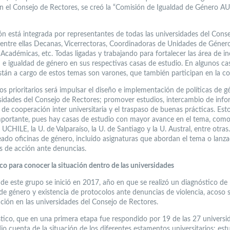
 el Consejo de Rectores, se creó la “Comisión de Igualdad de Género A
ón está integrada por representantes de todas las universidades del Cons
 entre ellas Decanas, Vicerrectoras, Coordinadoras de Unidades de Géner
 Académicas, etc. Todas ligadas y trabajando para fortalecer las área de in
d e igualdad de género en sus respectivas casas de estudio. En algunos ca
stán a cargo de estos temas son varones, que también participan en la co
os prioritarios será impulsar el diseño e implementación de políticas de 
rsidades del Consejo de Rectores; promover estudios, intercambio de info
 de cooperación inter universitaria y el traspaso de buenas prácticas. Est
portante, pues hay casas de estudio con mayor avance en el tema, como 
 UCHILE, la U. de Valparaíso, la U. de Santiago y la U. Austral, entre otras.
eado oficinas de género, incluido asignaturas que abordan el tema o lanz
s de acción ante denuncias.
co para conocer la situación dentro de las universidades
 de este grupo se inició en 2017, año en que se realizó un diagnóstico de 
 de género y existencia de protocolos ante denuncias de violencia, acoso 
ación en las universidades del Consejo de Rectores.
stico, que en una primera etapa fue respondido por 19 de las 27 universi
o cuenta de la situación de los diferentes estamentos universitarios: estu