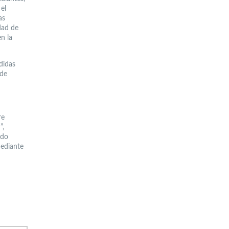
el
as
dad de
n la
didas
 de
re
”,
ndo
mediante