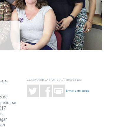
COMPARTIR LA NOTICIA A TRAVÉS DE:
ad de
Enviar a un amigo
s del
perior se
2017
o,
egar
ron