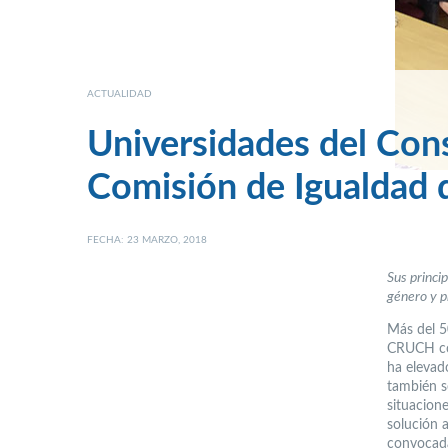
ACTUALIDAD
Universidades del Con
Comisión de Igualdad 
FECHA: 23 MARZO, 2018
Sus princi
género y p
Más del 5
CRUCH cor
ha elevad
también s
situacion
solución a
convocada