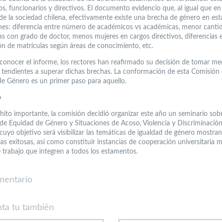
s, funcionarios y directivos. El documento evidencio que, al igual que en 
de la sociedad chilena, efectivamente existe una brecha de género en est
ones: diferencia entre número de académicos vs académicas, menor canti
s con grado de doctor, menos mujeres en cargos directivos, diferencias e
ión de matrículas según áreas de conocimiento, etc.
conocer el informe, los rectores han reafirmado su decisión de tomar me
 tendientes a superar dichas brechas. La conformación de esta Comisión
de Género es un primer paso para aquello.
o
ito importante, la comisión decidió organizar este año un seminario sob
s de Equidad de Género y Situaciones de Acoso, Violencia y Discriminación
 cuyo objetivo será visibilizar las temáticas de igualdad de género mostra
as exitosas, así como constituir instancias de cooperación universitaria 
e trabajo que integren a todos los estamentos.
mentario
ta tu también