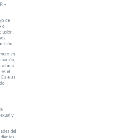
UR –
ejo de
o o
clusión,
sos
misión.
género en
rmación,
o último
es el
 En ellas
ado
la
sexual y
dades del
diantes,