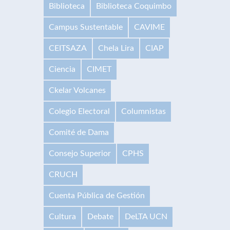
Biblioteca
Biblioteca Coquimbo
Campus Sustentable
CAVIME
CEITSAZA
Chela Lira
CIAP
Ciencia
CIMET
Ckelar Volcanes
Colegio Electoral
Columnistas
Comité de Dama
Consejo Superior
CPHS
CRUCH
Cuenta Pública de Gestión
Cultura
Debate
DeLTA UCN