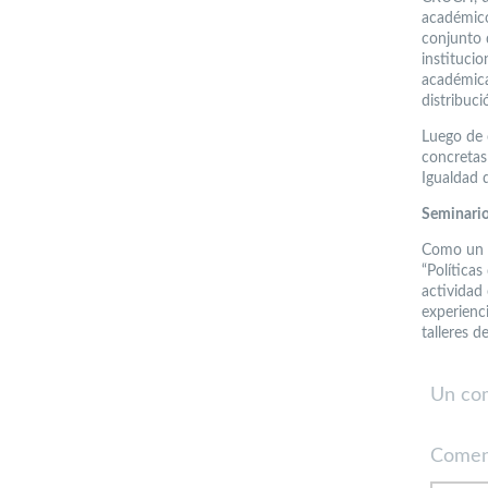
académico
conjunto 
instituci
académica
distribuc
Luego de 
concretas
Igualdad 
Seminari
Como un h
“Política
actividad
experienci
talleres d
Un co
Comen