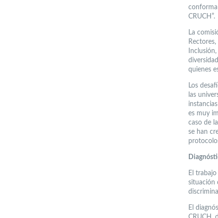
conforman
CRUCH”.
La comisi
Rectores,
Inclusión,
diversida
quienes e
Los desafí
las unive
instancias
es muy im
caso de la
se han cr
protocolo
Diagnósti
El trabajo
situación
discrimin
El diagnó
CRUCH, di