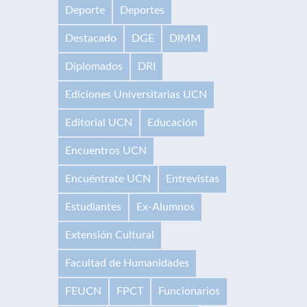
Deporte
Deportes
Destacado
DGE
DIMM
Diplomados
DRI
Ediciones Universitarias UCN
Editorial UCN
Educación
Encuentros UCN
Encuéntrate UCN
Entrevistas
Estudiantes
Ex-Alumnos
Extensión Cultural
Facultad de Humanidades
FEUCN
FPCT
Funcionarios