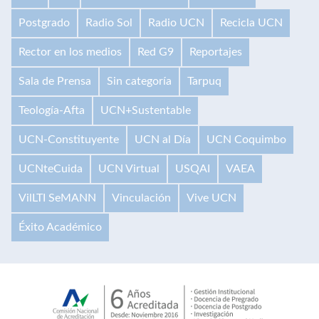
Postgrado
Radio Sol
Radio UCN
Recicla UCN
Rector en los medios
Red G9
Reportajes
Sala de Prensa
Sin categoría
Tarpuq
Teología-Afta
UCN+Sustentable
UCN-Constituyente
UCN al Día
UCN Coquimbo
UCNteCuida
UCN Virtual
USQAI
VAEA
VilLTI SeMANN
Vinculación
Vive UCN
Éxito Académico