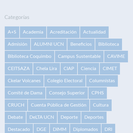
Categorías
A+S
Academia
Acreditación
Actualidad
Admisión
ALUMNI UCN
Beneficios
Biblioteca
Biblioteca Coquimbo
Campus Sustentable
CAVIME
CEITSAZA
Chela Lira
CIAP
Ciencia
CIMET
Ckelar Volcanes
Colegio Electoral
Columnistas
Comité de Dama
Consejo Superior
CPHS
CRUCH
Cuenta Pública de Gestión
Cultura
Debate
DeLTA UCN
Deporte
Deportes
Destacado
DGE
DIMM
Diplomados
DRI