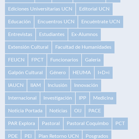
Ediciones Universitarias UCN
Editorial UCN
Educación
Encuentros UCN
Encuéntrate UCN
Entrevistas
Estudiantes
Ex-Alumnos
Extensión Cultural
Facultad de Humanidades
FEUCN
FPCT
Funcionarios
Galería
Galpón Cultural
Género
HEUMA
I+D+i
IAUCN
IIAM
Inclusión
Innovación
Internacional
Investigación
IPP
Medicina
Noticia Portada
Noticias
OIJ
PACE
PAR Explora
Pastoral
Pastoral Coquimbo
PCT
PDE
PEI
Plan Retorno UCN
Posgrados