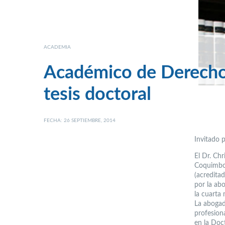
ACADEMIA
Académico de Derecho 
tesis doctoral
FECHA: 26 SEPTIEMBRE, 2014
Invitado 
El Dr. Ch
Coquimbo,
(acreditad
por la ab
la cuarta 
La abogad
profesion
en la Doc