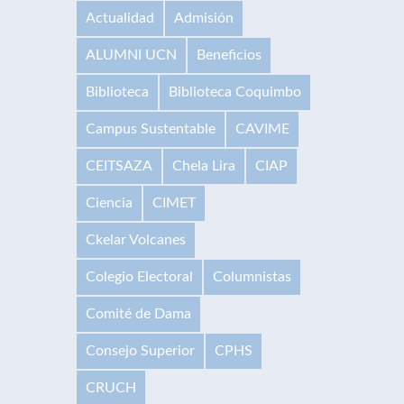
Actualidad
Admisión
ALUMNI UCN
Beneficios
Biblioteca
Biblioteca Coquimbo
Campus Sustentable
CAVIME
CEITSAZA
Chela Lira
CIAP
Ciencia
CIMET
Ckelar Volcanes
Colegio Electoral
Columnistas
Comité de Dama
Consejo Superior
CPHS
CRUCH