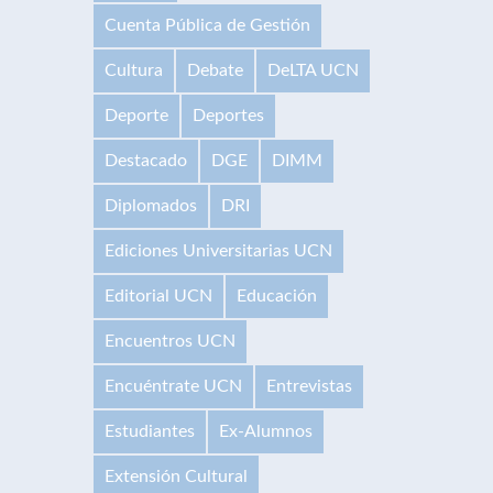
Cuenta Pública de Gestión
Cultura
Debate
DeLTA UCN
Deporte
Deportes
Destacado
DGE
DIMM
Diplomados
DRI
Ediciones Universitarias UCN
Editorial UCN
Educación
Encuentros UCN
Encuéntrate UCN
Entrevistas
Estudiantes
Ex-Alumnos
Extensión Cultural