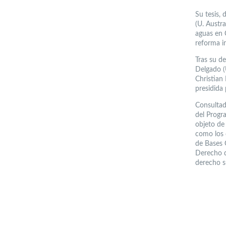
Su tesis, 
(U. Austra
aguas en 
reforma i
Tras su d
Delgado (
Christian 
presidida 
Consultad
del Progr
objeto de
como los 
de Bases 
Derecho d
derecho su