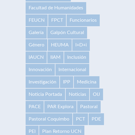
Facultad de Humanidades
FEUCN
FPCT
Funcionarios
Galería
Galpón Cultural
Género
HEUMA
I+D+i
IAUCN
IIAM
Inclusión
Innovación
Internacional
Investigación
IPP
Medicina
Noticia Portada
Noticias
OIJ
PACE
PAR Explora
Pastoral
Pastoral Coquimbo
PCT
PDE
PEI
Plan Retorno UCN