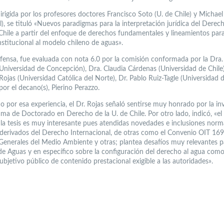
dirigida por los profesores doctores Francisco Soto (U. de Chile) y Michae
l), se tituló «Nuevos paradigmas para la interpretación jurídica del Derec
Chile a partir del enfoque de derechos fundamentales y lineamientos par
nstitucional al modelo chileno de aguas».
efensa, fue evaluada con nota 6.0 por la comisión conformada por la Dra.
Universidad de Concepción), Dra. Claudia Cárdenas (Universidad de Chile)
Rojas (Universidad Católica del Norte), Dr. Pablo Ruiz-Tagle (Universidad d
por el decano(s), Pierino Perazzo.
o por esa experiencia, el Dr. Rojas señaló sentirse muy honrado por la in
ama de Doctorado en Derecho de la U. de Chile. Por otro lado, indicó, «el
 la tesis es muy interesante pues atendidas novedades e inclusiones norm
derivados del Derecho Internacional, de otras como el Convenio OIT 169 
Generales del Medio Ambiente y otras; plantea desafíos muy relevantes p
e Aguas y en específico sobre la configuración del derecho al agua com
bjetivo público de contenido prestacional exigible a las autoridades».