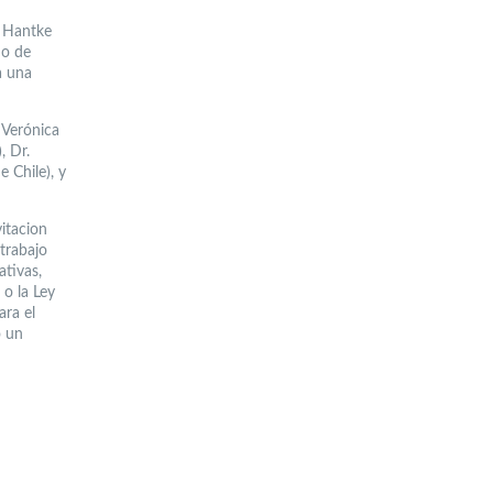
l Hantke
ho de
a una
 Verónica
, Dr.
e Chile), y
vitacion
 trabajo
ativas,
o la Ley
ara el
o un