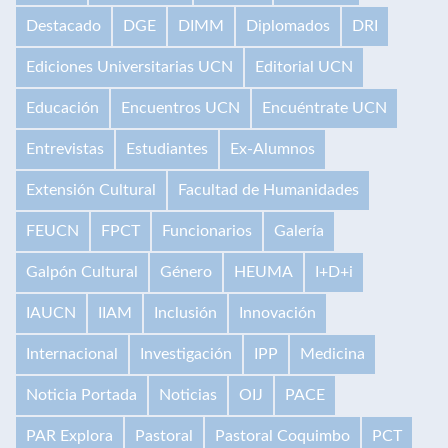
Destacado
DGE
DIMM
Diplomados
DRI
Ediciones Universitarias UCN
Editorial UCN
Educación
Encuentros UCN
Encuéntrate UCN
Entrevistas
Estudiantes
Ex-Alumnos
Extensión Cultural
Facultad de Humanidades
FEUCN
FPCT
Funcionarios
Galería
Galpón Cultural
Género
HEUMA
I+D+i
IAUCN
IIAM
Inclusión
Innovación
Internacional
Investigación
IPP
Medicina
Noticia Portada
Noticias
OIJ
PACE
PAR Explora
Pastoral
Pastoral Coquimbo
PCT