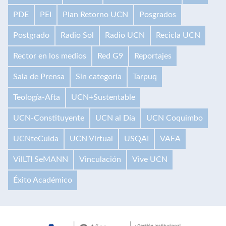
PDE
PEI
Plan Retorno UCN
Posgrados
Postgrado
Radio Sol
Radio UCN
Recicla UCN
Rector en los medios
Red G9
Reportajes
Sala de Prensa
Sin categoría
Tarpuq
Teología-Afta
UCN+Sustentable
UCN-Constituyente
UCN al Día
UCN Coquimbo
UCNteCuida
UCN Virtual
USQAI
VAEA
VilLTI SeMANN
Vinculación
Vive UCN
Éxito Académico