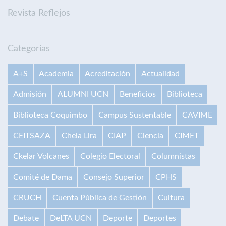
Revista Reflejos
Categorías
A+S
Academia
Acreditación
Actualidad
Admisión
ALUMNI UCN
Beneficios
Biblioteca
Biblioteca Coquimbo
Campus Sustentable
CAVIME
CEITSAZA
Chela Lira
CIAP
Ciencia
CIMET
Ckelar Volcanes
Colegio Electoral
Columnistas
Comité de Dama
Consejo Superior
CPHS
CRUCH
Cuenta Pública de Gestión
Cultura
Debate
DeLTA UCN
Deporte
Deportes