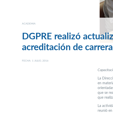
ACADEMIA
DGPRE realizó actuali
acreditación de carrera
FECHA: 1 JULIO, 2016
Capacitaci
La Direcc
en materia
orientada
que se rea
que reali
La activi
reunió en 