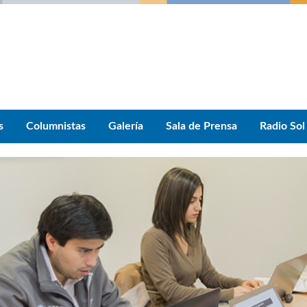
s
Columnistas
Galería
Sala de Prensa
Radio Sol