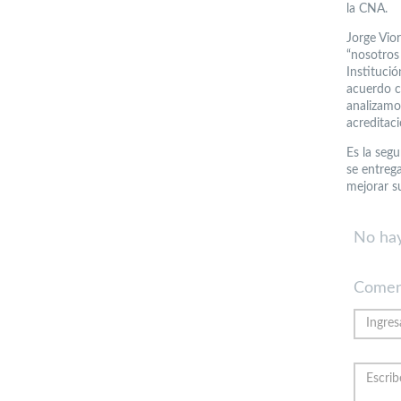
la CNA.
Jorge Vio
“nosotros
Instituci
acuerdo c
analizamos
acreditaci
Es la segu
se entreg
mejorar s
No hay
Comen