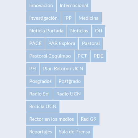
Innovación
Internacional
Investigación
IPP
Medicina
Noticia Portada
Noticias
OIJ
PACE
PAR Explora
Pastoral
Pastoral Coquimbo
PCT
PDE
PEI
Plan Retorno UCN
Posgrados
Postgrado
Radio Sol
Radio UCN
Recicla UCN
Rector en los medios
Red G9
Reportajes
Sala de Prensa