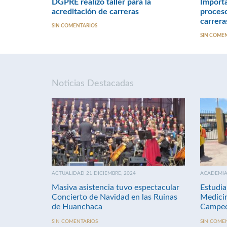
DGPRE realizó taller para la
Import
acreditación de carreras
proceso
carrera
SIN COMENTARIOS
SIN COME
Noticias Destacadas
ACTUALIDAD 21 DICIEMBRE, 2024
ACADEMIA 
Masiva asistencia tuvo espectacular
Estudia
Concierto de Navidad en las Ruinas
Medici
de Huanchaca
Campeo
SIN COMENTARIOS
SIN COME