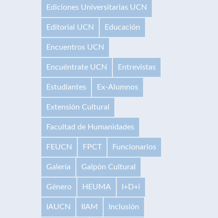
Ediciones Universitarias UCN
Editorial UCN
Educación
Encuentros UCN
Encuéntrate UCN
Entrevistas
Estudiantes
Ex-Alumnos
Extensión Cultural
Facultad de Humanidades
FEUCN
FPCT
Funcionarios
Galería
Galpón Cultural
Género
HEUMA
I+D+i
IAUCN
IIAM
Inclusión