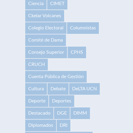
Ciencia
CIMET
Ckelar Volcanes
Colegio Electoral
Columnistas
Comité de Dama
Consejo Superior
CPHS
CRUCH
Cuenta Pública de Gestión
Cultura
Debate
DeLTA UCN
Deporte
Deportes
Destacado
DGE
DIMM
Diplomados
DRI