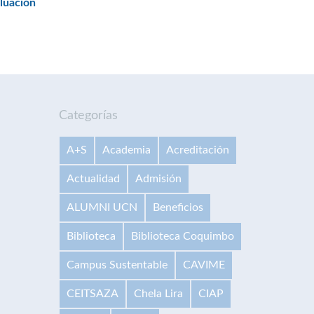
luación
Categorías
A+S
Academia
Acreditación
Actualidad
Admisión
ALUMNI UCN
Beneficios
Biblioteca
Biblioteca Coquimbo
Campus Sustentable
CAVIME
CEITSAZA
Chela Lira
CIAP