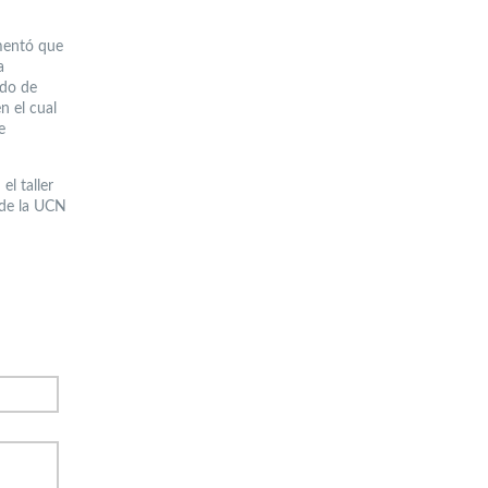
mentó que
a
ado de
n el cual
e
el taller
 de la UCN