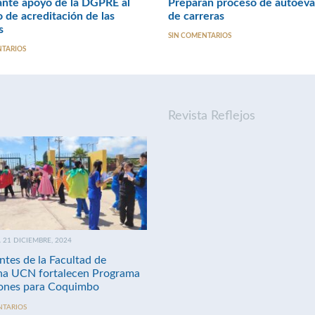
ante apoyo de la DGPRE al
Preparan proceso de autoeva
 de acreditación de las
de carreras
s
SIN COMENTARIOS
NTARIOS
Revista Reflejos
21 DICIEMBRE, 2024
ntes de la Facultad de
na UCN fortalecen Programa
nes para Coquimbo
NTARIOS