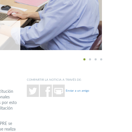
1
2
3
4
COMPARTIR LA NOTICIA A TRAVÉS DE:
Enviar a un amigo
titución
onales
 por esto
ditación
GPRE se
e realiza