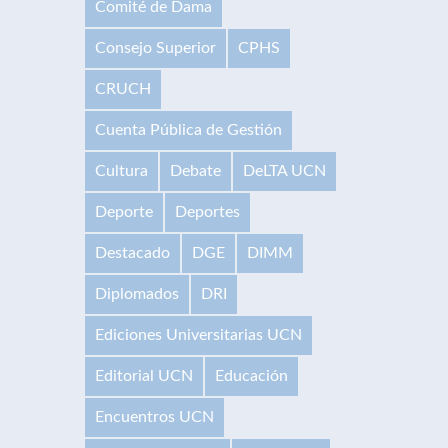
Comité de Dama
Consejo Superior
CPHS
CRUCH
Cuenta Pública de Gestión
Cultura
Debate
DeLTA UCN
Deporte
Deportes
Destacado
DGE
DIMM
Diplomados
DRI
Ediciones Universitarias UCN
Editorial UCN
Educación
Encuentros UCN