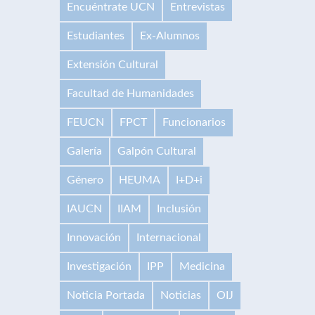
Encuéntrate UCN
Entrevistas
Estudiantes
Ex-Alumnos
Extensión Cultural
Facultad de Humanidades
FEUCN
FPCT
Funcionarios
Galería
Galpón Cultural
Género
HEUMA
I+D+i
IAUCN
IIAM
Inclusión
Innovación
Internacional
Investigación
IPP
Medicina
Noticia Portada
Noticias
OIJ