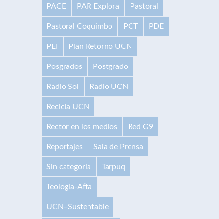
PACE
PAR Explora
Pastoral
Pastoral Coquimbo
PCT
PDE
PEI
Plan Retorno UCN
Posgrados
Postgrado
Radio Sol
Radio UCN
Recicla UCN
Rector en los medios
Red G9
Reportajes
Sala de Prensa
Sin categoría
Tarpuq
Teología-Afta
UCN+Sustentable