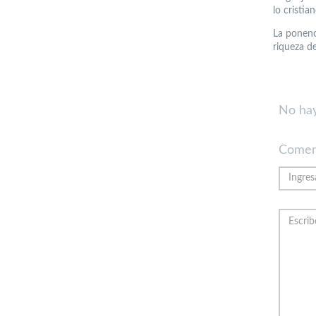
lo cristia
La ponenc
riqueza d
No hay
Comen