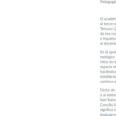
Pedagogía
El académ
al tercer
Temuco (2
de esa ca
e inquiet
el docente
En la opo
teológico
retos en 
espacio e
haciéndos
estableci
caminos e
Dicho de 
y al atei
Karl Rahn
Concilio V
significa
lenguaje 