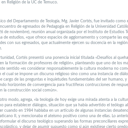
 en Religión de la UC de Temuco.
ico del Departamento de Teología, Mg. Javier Cortés, fue invitado como 
 encuentro de egresados de Pedagogía en Religión de la Universidad Católi
6 de noviembre), reunión anual organizada por el Instituto de Estudios T
sa de estudios, «que ofrece espacios de aggiornamento y comparte las ex
udes con sus egresados, que actualmente ejercen su docencia en la región
.
rtunidad, Cortés presentó una ponencia inicial titulada «Desafíos al queh
 en la formación de profesores de religión», planteando que uno de los m
este sentido «es considerar responsablemente la cultura moderna no co
n el cual se impone un discurso religioso sino como una instancia de diálo
e cargo de las preguntas e inquietudes fundamentales del ser humano, y
endo horizontes de convergencia para fructíferas contrucciones de respue
n la construcción social común».
otro modo, agrega, «la teología de hoy exige una mirada atenta a la cultur
smo para establecer diálogos, situación que ya había advertido el teólogo 
er cuando en 1984 hablaba en un artículo de algunas instancias desatend
aticano II, y mencionaba el ateismo positivo como una de ellas. Lo anteri
 reformular el discurso teológico superando las formas preconciliares expr
escolástico, y dejar de asumir supuesto como si aún existiese cierto pred