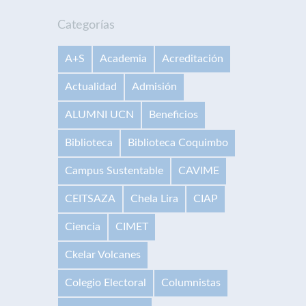
Categorías
A+S
Academia
Acreditación
Actualidad
Admisión
ALUMNI UCN
Beneficios
Biblioteca
Biblioteca Coquimbo
Campus Sustentable
CAVIME
CEITSAZA
Chela Lira
CIAP
Ciencia
CIMET
Ckelar Volcanes
Colegio Electoral
Columnistas