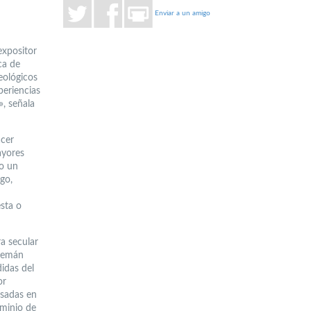
Enviar a un amigo
expositor
ca de
eológicos
periencias
», señala
acer
ayores
mo un
go,
sta o
a secular
alemán
idas del
or
esadas en
ominio de