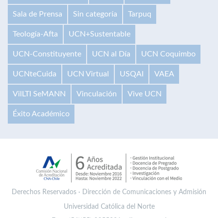
Sala de Prensa
Sin categoría
Tarpuq
Teología-Afta
UCN+Sustentable
UCN-Constituyente
UCN al Día
UCN Coquimbo
UCNteCuida
UCN Virtual
USQAI
VAEA
VilLTI SeMANN
Vinculación
Vive UCN
Éxito Académico
Derechos Reservados · Dirección de Comunicaciones y Admisión
Universidad Católica del Norte