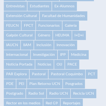
Entrevistas
Estudiantes
Ex-Alumnos
Extensión Cultural
Facultad de Humanidades
FEUCN
FPCT
Funcionarios
Galería
Galpón Cultural
Género
HEUMA
I+D+i
IAUCN
IIAM
Inclusión
Innovación
Internacional
Investigación
IPP
Medicina
Noticia Portada
Noticias
OIJ
PACE
PAR Explora
Pastoral
Pastoral Coquimbo
PCT
PDE
PEI
Plan Retorno UCN
Posgrados
Postgrado
Radio Sol
Radio UCN
Recicla UCN
Rector en los medios
Red G9
Reportajes