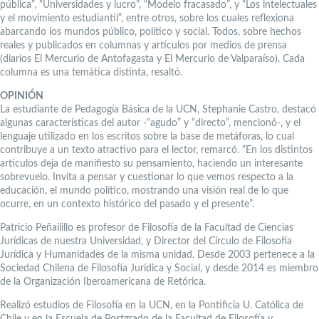
pública”, “Universidades y lucro”, “Modelo fracasado”, y “Los intelectuales
y el movimiento estudiantil”, entre otros, sobre los cuales reflexiona
abarcando los mundos público, político y social. Todos, sobre hechos
reales y publicados en columnas y artículos por medios de prensa
(diarios El Mercurio de Antofagasta y El Mercurio de Valparaíso). Cada
columna es una temática distinta, resaltó.
OPINIÓN
La estudiante de Pedagogía Básica de la UCN, Stephanie Castro, destacó
algunas características del autor -“agudo” y “directo”, mencionó-, y el
lenguaje utilizado en los escritos sobre la base de metáforas, lo cual
contribuye a un texto atractivo para el lector, remarcó. “En los distintos
artículos deja de manifiesto su pensamiento, haciendo un interesante
sobrevuelo. Invita a pensar y cuestionar lo que vemos respecto a la
educación, el mundo político, mostrando una visión real de lo que
ocurre, en un contexto histórico del pasado y el presente”.
Patricio Peñailillo es profesor de Filosofía de la Facultad de Ciencias
Jurídicas de nuestra Universidad, y Director del Círculo de Filosofía
Jurídica y Humanidades de la misma unidad. Desde 2003 pertenece a la
Sociedad Chilena de Filosofía Jurídica y Social, y desde 2014 es miembro
de la Organización Iberoamericana de Retórica.
Realizó estudios de Filosofía en la UCN, en la Pontificia U. Católica de
Chile y en la Escuela de Postgrado de la Facultad de Filosofía y