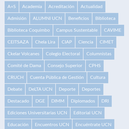
A+S
Academia
Acreditación
Actualidad
Admisión
ALUMNI UCN
Beneficios
Biblioteca
Biblioteca Coquimbo
Campus Sustentable
CAVIME
CEITSAZA
Chela Lira
CIAP
Ciencia
CIMET
Ckelar Volcanes
Colegio Electoral
Columnistas
Comité de Dama
Consejo Superior
CPHS
CRUCH
Cuenta Pública de Gestión
Cultura
Debate
DeLTA UCN
Deporte
Deportes
Destacado
DGE
DIMM
Diplomados
DRI
Ediciones Universitarias UCN
Editorial UCN
Educación
Encuentros UCN
Encuéntrate UCN