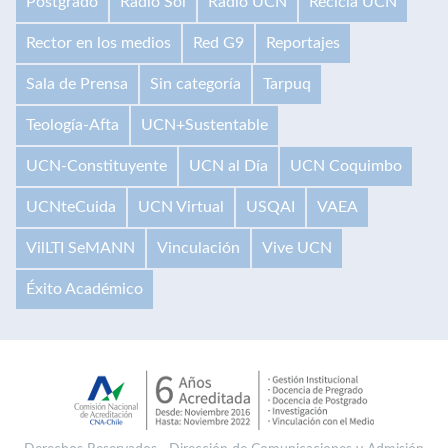
Postgrado
Radio Sol
Radio UCN
Recicla UCN
Rector en los medios
Red G9
Reportajes
Sala de Prensa
Sin categoría
Tarpuq
Teología-Afta
UCN+Sustentable
UCN-Constituyente
UCN al Día
UCN Coquimbo
UCNteCuida
UCN Virtual
USQAI
VAEA
VilLTI SeMANN
Vinculación
Vive UCN
Éxito Académico