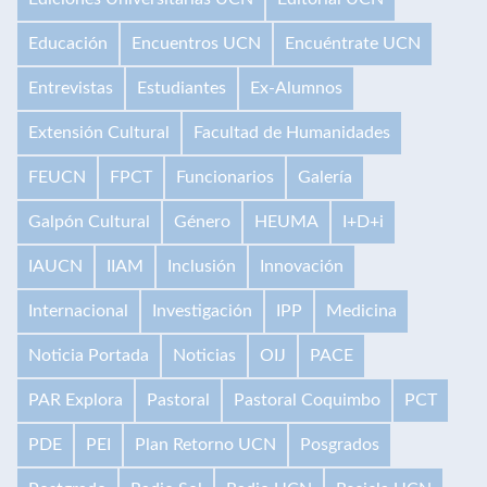
Educación
Encuentros UCN
Encuéntrate UCN
Entrevistas
Estudiantes
Ex-Alumnos
Extensión Cultural
Facultad de Humanidades
FEUCN
FPCT
Funcionarios
Galería
Galpón Cultural
Género
HEUMA
I+D+i
IAUCN
IIAM
Inclusión
Innovación
Internacional
Investigación
IPP
Medicina
Noticia Portada
Noticias
OIJ
PACE
PAR Explora
Pastoral
Pastoral Coquimbo
PCT
PDE
PEI
Plan Retorno UCN
Posgrados