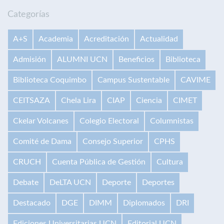
Categorías
A+S
Academia
Acreditación
Actualidad
Admisión
ALUMNI UCN
Beneficios
Biblioteca
Biblioteca Coquimbo
Campus Sustentable
CAVIME
CEITSAZA
Chela Lira
CIAP
Ciencia
CIMET
Ckelar Volcanes
Colegio Electoral
Columnistas
Comité de Dama
Consejo Superior
CPHS
CRUCH
Cuenta Pública de Gestión
Cultura
Debate
DeLTA UCN
Deporte
Deportes
Destacado
DGE
DIMM
Diplomados
DRI
Ediciones Universitarias UCN
Editorial UCN