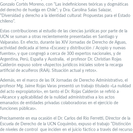
Gonzalo Cortés Moreno, con “Las indefiniciones teóricas y dogmáticas
del derecho de huelga en Chile”; y Dra. Carolina Salas Salazar,
“Diversidad y derecho a la identidad cultural: Propuestas para el Estado
chileno”.
Estas contribuciones al estudio de las ciencias jurídicas por parte de la
UCN se suman a otras recientemente presentadas en Santiago y
Valparaíso. En efecto, durante las XIV Jornadas de Derecho de Aguas,
actividad dedicada al tema «Escasez y distribución / Acopio y nuevas
fuentes», y que congregó a cerca de 300 expertos nacionales, y de
Argentina, Perú, España y Australia, el profesor Dr. Christian Rojas
Calderón expuso sobre «Aspectos jurídicos iniciales sobre la recarga
artificial de acuíferos (RAA). Situación actual y retos».
Además, en el marco de las IX Jornadas de Derecho Administrativo, el
profesor Mg. Jaime Rojas Varas presentó un trabajo titulado «La nulidad
del acto expropiatorio», en tanto el Dr. Rojas Calderón se refirió a
«Alcance y aplicabilidad de la nulidad administrativa a los actos
emanados de entidades privadas colaboradoras en el ejercicio de
funciones públicas».
Precisamente en esa ocasión el Dr. Carlos del Río Ferretti, Director de la
Escuela de Derecho de la UCN Coquimbo, expuso el trabajo “Distinción
de niveles de control que inciden en el juicio fáctico a través del recurso