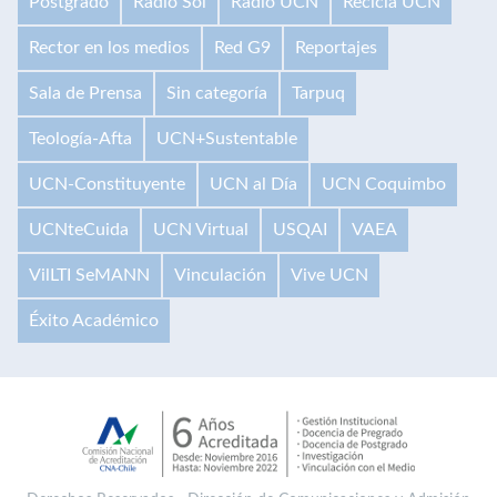
Postgrado
Radio Sol
Radio UCN
Recicla UCN
Rector en los medios
Red G9
Reportajes
Sala de Prensa
Sin categoría
Tarpuq
Teología-Afta
UCN+Sustentable
UCN-Constituyente
UCN al Día
UCN Coquimbo
UCNteCuida
UCN Virtual
USQAI
VAEA
VilLTI SeMANN
Vinculación
Vive UCN
Éxito Académico