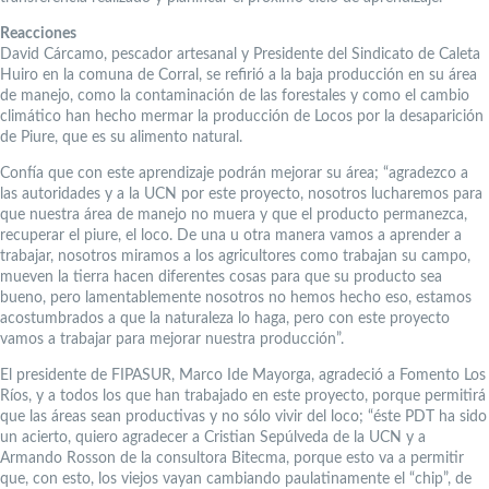
Reacciones
David Cárcamo, pescador artesanal y Presidente del Sindicato de Caleta
Huiro en la comuna de Corral, se refirió a la baja producción en su área
de manejo, como la contaminación de las forestales y como el cambio
climático han hecho mermar la producción de Locos por la desaparición
de Piure, que es su alimento natural.
Confía que con este aprendizaje podrán mejorar su área; “agradezco a
las autoridades y a la UCN por este proyecto, nosotros lucharemos para
que nuestra área de manejo no muera y que el producto permanezca,
recuperar el piure, el loco. De una u otra manera vamos a aprender a
trabajar, nosotros miramos a los agricultores como trabajan su campo,
mueven la tierra hacen diferentes cosas para que su producto sea
bueno, pero lamentablemente nosotros no hemos hecho eso, estamos
acostumbrados a que la naturaleza lo haga, pero con este proyecto
vamos a trabajar para mejorar nuestra producción”.
El presidente de FIPASUR, Marco Ide Mayorga, agradeció a Fomento Los
Ríos, y a todos los que han trabajado en este proyecto, porque permitirá
que las áreas sean productivas y no sólo vivir del loco; “éste PDT ha sido
un acierto, quiero agradecer a Cristian Sepúlveda de la UCN y a
Armando Rosson de la consultora Bitecma, porque esto va a permitir
que, con esto, los viejos vayan cambiando paulatinamente el “chip”, de