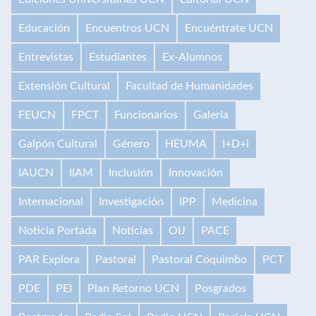
Educación
Encuentros UCN
Encuéntrate UCN
Entrevistas
Estudiantes
Ex-Alumnos
Extensión Cultural
Facultad de Humanidades
FEUCN
FPCT
Funcionarios
Galería
Galpón Cultural
Género
HEUMA
I+D+i
IAUCN
IIAM
Inclusión
Innovación
Internacional
Investigación
IPP
Medicina
Noticia Portada
Noticias
OIJ
PACE
PAR Explora
Pastoral
Pastoral Coquimbo
PCT
PDE
PEI
Plan Retorno UCN
Posgrados