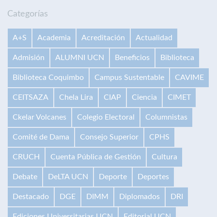
Categorías
A+S
Academia
Acreditación
Actualidad
Admisión
ALUMNI UCN
Beneficios
Biblioteca
Biblioteca Coquimbo
Campus Sustentable
CAVIME
CEITSAZA
Chela Lira
CIAP
Ciencia
CIMET
Ckelar Volcanes
Colegio Electoral
Columnistas
Comité de Dama
Consejo Superior
CPHS
CRUCH
Cuenta Pública de Gestión
Cultura
Debate
DeLTA UCN
Deporte
Deportes
Destacado
DGE
DIMM
Diplomados
DRI
Ediciones Universitarias UCN
Editorial UCN