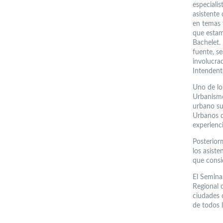
especiali
asistente
en temas 
que estam
Bachelet.
fuente, se
involucra
Intendent
Uno de lo
Urbanismo
urbano su
Urbanos d
experienc
Posteriorm
los asist
que consi
El Seminar
Regional d
ciudades 
de todos l