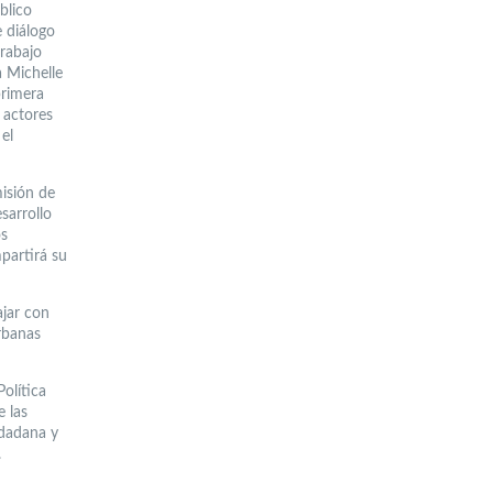
blico
e diálogo
trabajo
a Michelle
primera
 actores
el
misión de
sarrollo
os
partirá su
ajar con
rbanas
Política
e las
udadana y
.