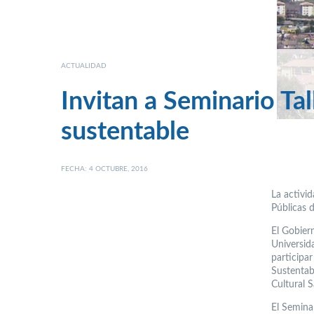
ACTUALIDAD
Invitan a Seminario Tal
sustentable
FECHA: 4 OCTUBRE, 2016
La activi
Públicas d
El Gobier
Universida
participa
Sustentabl
Cultural 
El Seminar