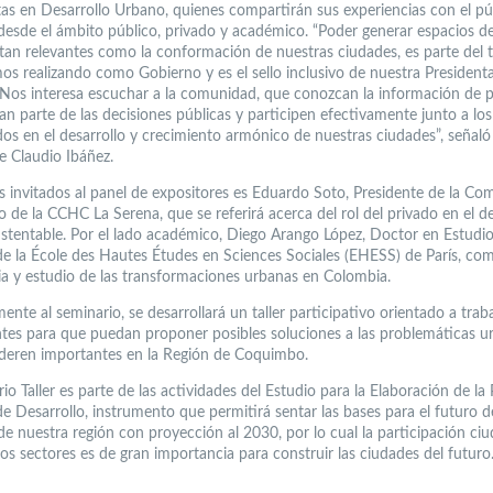
stas en Desarrollo Urbano, quienes compartirán sus experiencias con el pú
 desde el ámbito público, privado y académico. “Poder generar espacios d
tan relevantes como la conformación de nuestras ciudades, es parte del 
os realizando como Gobierno y es el sello inclusivo de nuestra President
 Nos interesa escuchar a la comunidad, que conozcan la información de 
an parte de las decisiones públicas y participen efectivamente junto a los
dos en el desarrollo y crecimiento armónico de nuestras ciudades”, señaló 
e Claudio Ibáñez.
s invitados al panel de expositores es Eduardo Soto, Presidente de la Co
 de la CCHC La Serena, que se referirá acerca del rol del privado en el de
stentable. Por el lado académico, Diego Arango López, Doctor en Estudi
e la École des Hautes Études en Sciences Sociales (EHESS) de París, com
ia y estudio de las transformaciones urbanas en Colombia.
ente al seminario, se desarrollará un taller participativo orientado a trab
entes para que puedan proponer posibles soluciones a las problemáticas u
deren importantes en la Región de Coquimbo.
io Taller es parte de las actividades del Estudio para la Elaboración de la 
e Desarrollo, instrumento que permitirá sentar las bases para el futuro d
de nuestra región con proyección al 2030, por lo cual la participación ci
os sectores es de gran importancia para construir las ciudades del futuro