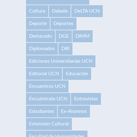
Cultura
Debate
DeLTA UCN
Deporte
Deportes
Destacado
DGE
DIMM
Diplomados
DRI
Ediciones Universitarias UCN
Editorial UCN
Educación
Encuentros UCN
Encuéntrate UCN
Entrevistas
Estudiantes
Ex-Alumnos
Extensión Cultural
Facultad de Humanidades