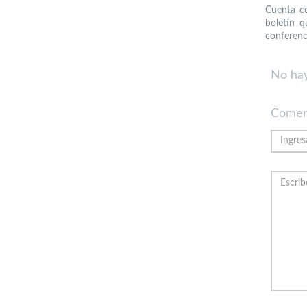
Cuenta c
boletín q
conferenci
No hay
Comen