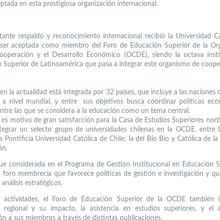
ptada en esta prestigiosa organización internacional.
ante respaldo y reconocimiento internacional recibió la Universidad Ca
 ser aceptada como miembro del Foro de Educación Superior de la Or
ooperación y el Desarrollo Económico (OCDE), siendo la octava inst
 Superior de Latinoamérica que pasa a integrar este organismo de coope
n la actualidad está integrada por 32 países, que incluye a las naciones
o a nivel mundial, y entre sus objetivos busca coordinar políticas ec
 entre las que se considera a la educación como un tema central.
a es motivo de gran satisfacción para la Casa de Estudios Superiores norti
tegrar un selecto grupo de universidades chilenas en la OCDE, entre 
a Pontificia Universidad Católica de Chile; la del Bío Bío y Católica de l
ón.
e considerada en el Programa de Gestión Institucional en Educación Su
 foro membrecía que favorece políticas de gestión e investigación y q
análisis estratégicos.
s actividades, el Foro de Educación Superior de la OCDE también i
o regional y su impacto, la asistencia en estudios superiores, y el
ón a sus miembros a través de distintas publicaciones.