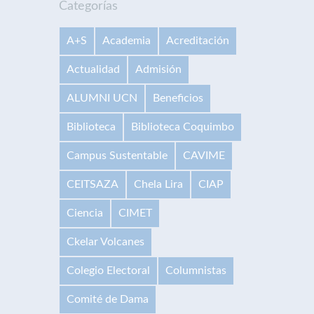
Categorías
A+S
Academia
Acreditación
Actualidad
Admisión
ALUMNI UCN
Beneficios
Biblioteca
Biblioteca Coquimbo
Campus Sustentable
CAVIME
CEITSAZA
Chela Lira
CIAP
Ciencia
CIMET
Ckelar Volcanes
Colegio Electoral
Columnistas
Comité de Dama