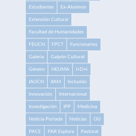
Estudiantes
Ex-Alumnos
Extensión Cultural
Facultad de Humanidades
FEUCN
FPCT
Funcionarios
Galería
Galpón Cultural
Género
HEUMA
I+D+i
IAUCN
IIAM
Inclusión
Innovación
Internacional
Investigación
IPP
Medicina
Noticia Portada
Noticias
OIJ
PACE
PAR Explora
Pastoral