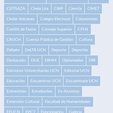
CEITSAZA
Chela Lira
CIAP
Ciencia
CIMET
Ckelar Volcanes
Colegio Electoral
Columnistas
Comité de Dama
Consejo Superior
CPHS
CRUCH
Cuenta Pública de Gestión
Cultura
Debate
DeLTA UCN
Deporte
Deportes
Destacado
DGE
DIMM
Diplomados
DRI
Ediciones Universitarias UCN
Editorial UCN
Educación
Encuentros UCN
Encuéntrate UCN
Entrevistas
Estudiantes
Ex-Alumnos
Extensión Cultural
Facultad de Humanidades
FEUCN
FPCT
Funcionarios
Galería