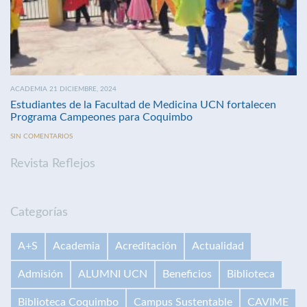
ACADEMIA 21 DICIEMBRE, 2024
Estudiantes de la Facultad de Medicina UCN fortalecen
Programa Campeones para Coquimbo
SIN COMENTARIOS
Revista Reflejos
Categorías
A+S
Academia
Acreditación
Actualidad
Admisión
ALUMNI UCN
Beneficios
Biblioteca
Biblioteca Coquimbo
Campus Sustentable
CAVIME