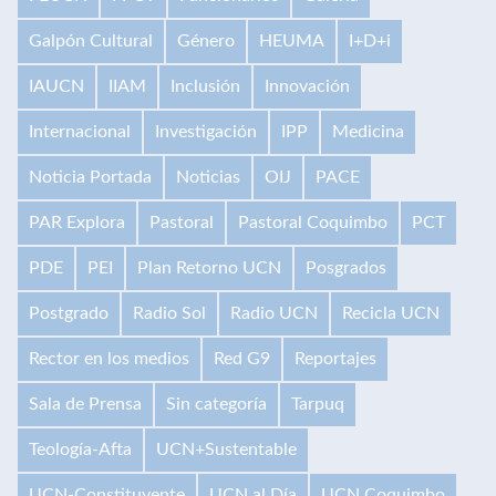
Galpón Cultural
Género
HEUMA
I+D+i
IAUCN
IIAM
Inclusión
Innovación
Internacional
Investigación
IPP
Medicina
Noticia Portada
Noticias
OIJ
PACE
PAR Explora
Pastoral
Pastoral Coquimbo
PCT
PDE
PEI
Plan Retorno UCN
Posgrados
Postgrado
Radio Sol
Radio UCN
Recicla UCN
Rector en los medios
Red G9
Reportajes
Sala de Prensa
Sin categoría
Tarpuq
Teología-Afta
UCN+Sustentable
UCN-Constituyente
UCN al Día
UCN Coquimbo