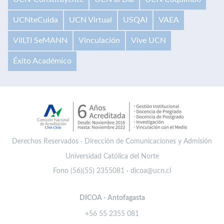
UCNteCuida
UCN Virtual
USQAI
VAEA
VilLTI SeMANN
Vinculación
Vive UCN
Éxito Académico
Derechos Reservados · Dirección de Comunicaciones y Admisión
Universidad Católica del Norte
Fono (56)(55) 2355081 · dicoa@ucn.cl
DICOA - Antofagasta
+56 55 2355 081