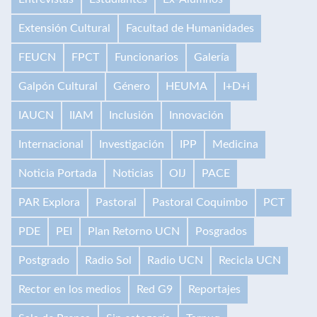
Extensión Cultural
Facultad de Humanidades
FEUCN
FPCT
Funcionarios
Galería
Galpón Cultural
Género
HEUMA
I+D+i
IAUCN
IIAM
Inclusión
Innovación
Internacional
Investigación
IPP
Medicina
Noticia Portada
Noticias
OIJ
PACE
PAR Explora
Pastoral
Pastoral Coquimbo
PCT
PDE
PEI
Plan Retorno UCN
Posgrados
Postgrado
Radio Sol
Radio UCN
Recicla UCN
Rector en los medios
Red G9
Reportajes