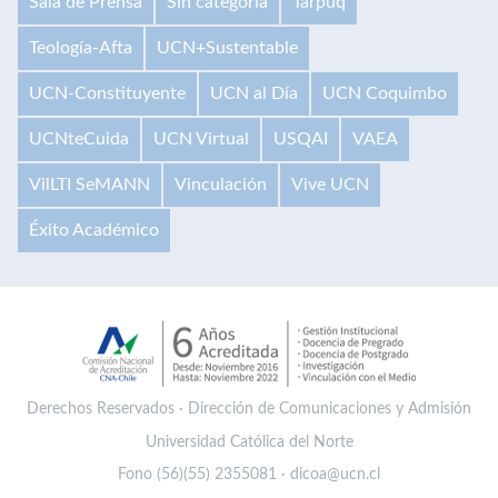
Sala de Prensa
Sin categoría
Tarpuq
Teología-Afta
UCN+Sustentable
UCN-Constituyente
UCN al Día
UCN Coquimbo
UCNteCuida
UCN Virtual
USQAI
VAEA
VilLTI SeMANN
Vinculación
Vive UCN
Éxito Académico
Derechos Reservados · Dirección de Comunicaciones y Admisión
Universidad Católica del Norte
Fono (56)(55) 2355081 · dicoa@ucn.cl