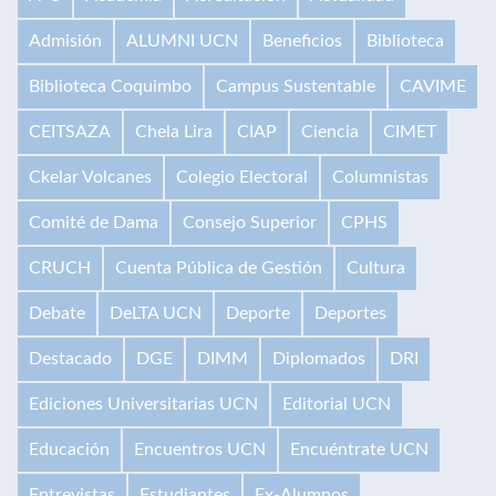
Admisión
ALUMNI UCN
Beneficios
Biblioteca
Biblioteca Coquimbo
Campus Sustentable
CAVIME
CEITSAZA
Chela Lira
CIAP
Ciencia
CIMET
Ckelar Volcanes
Colegio Electoral
Columnistas
Comité de Dama
Consejo Superior
CPHS
CRUCH
Cuenta Pública de Gestión
Cultura
Debate
DeLTA UCN
Deporte
Deportes
Destacado
DGE
DIMM
Diplomados
DRI
Ediciones Universitarias UCN
Editorial UCN
Educación
Encuentros UCN
Encuéntrate UCN
Entrevistas
Estudiantes
Ex-Alumnos