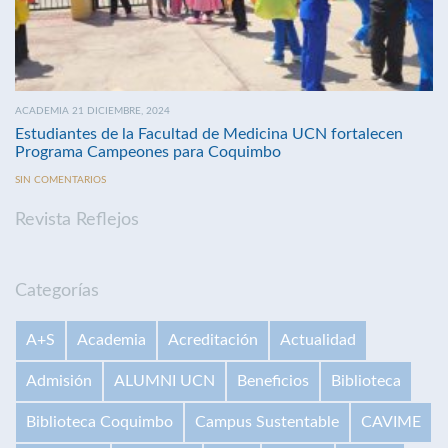
ACADEMIA 21 DICIEMBRE, 2024
Estudiantes de la Facultad de Medicina UCN fortalecen
Programa Campeones para Coquimbo
SIN COMENTARIOS
Revista Reflejos
Categorías
A+S
Academia
Acreditación
Actualidad
Admisión
ALUMNI UCN
Beneficios
Biblioteca
Biblioteca Coquimbo
Campus Sustentable
CAVIME