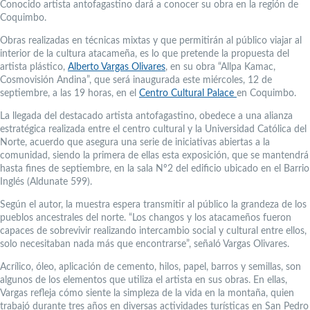
Conocido artista antofagastino dará a conocer su obra en la región de
Coquimbo.
Obras realizadas en técnicas mixtas y que permitirán al público viajar al
interior de la cultura atacameña, es lo que pretende la propuesta del
artista plástico,
Alberto Vargas Olivares
, en su obra “Allpa Kamac,
Cosmovisión Andina”, que será inaugurada este miércoles, 12 de
septiembre, a las 19 horas, en el
Centro Cultural Palace
en Coquimbo.
La llegada del destacado artista antofagastino, obedece a una alianza
estratégica realizada entre el centro cultural y la Universidad Católica del
Norte, acuerdo que asegura una serie de iniciativas abiertas a la
comunidad, siendo la primera de ellas esta exposición, que se mantendrá
hasta fines de septiembre, en la sala Nº2 del edificio ubicado en el Barrio
Inglés (Aldunate 599).
Según el autor, la muestra espera transmitir al público la grandeza de los
pueblos ancestrales del norte. “Los changos y los atacameños fueron
capaces de sobrevivir realizando intercambio social y cultural entre ellos,
solo necesitaban nada más que encontrarse”, señaló Vargas Olivares.
Acrílico, óleo, aplicación de cemento, hilos, papel, barros y semillas, son
algunos de los elementos que utiliza el artista en sus obras. En ellas,
Vargas refleja cómo siente la simpleza de la vida en la montaña, quien
trabajó durante tres años en diversas actividades turísticas en San Pedro