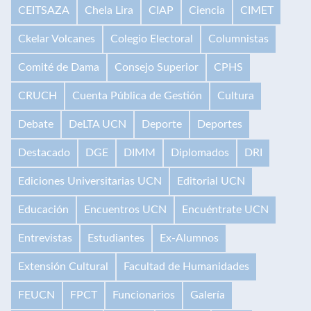
CEITSAZA
Chela Lira
CIAP
Ciencia
CIMET
Ckelar Volcanes
Colegio Electoral
Columnistas
Comité de Dama
Consejo Superior
CPHS
CRUCH
Cuenta Pública de Gestión
Cultura
Debate
DeLTA UCN
Deporte
Deportes
Destacado
DGE
DIMM
Diplomados
DRI
Ediciones Universitarias UCN
Editorial UCN
Educación
Encuentros UCN
Encuéntrate UCN
Entrevistas
Estudiantes
Ex-Alumnos
Extensión Cultural
Facultad de Humanidades
FEUCN
FPCT
Funcionarios
Galería