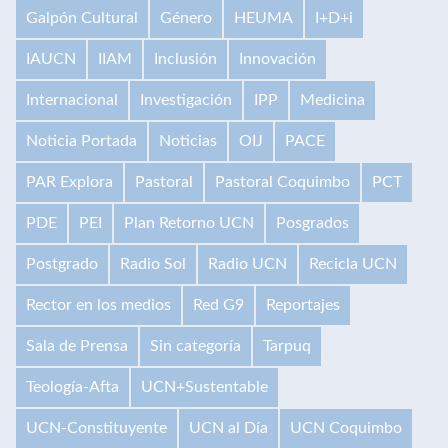
Galpón Cultural
Género
HEUMA
I+D+i
IAUCN
IIAM
Inclusión
Innovación
Internacional
Investigación
IPP
Medicina
Noticia Portada
Noticias
OIJ
PACE
PAR Explora
Pastoral
Pastoral Coquimbo
PCT
PDE
PEI
Plan Retorno UCN
Posgrados
Postgrado
Radio Sol
Radio UCN
Recicla UCN
Rector en los medios
Red G9
Reportajes
Sala de Prensa
Sin categoría
Tarpuq
Teología-Afta
UCN+Sustentable
UCN-Constituyente
UCN al Día
UCN Coquimbo