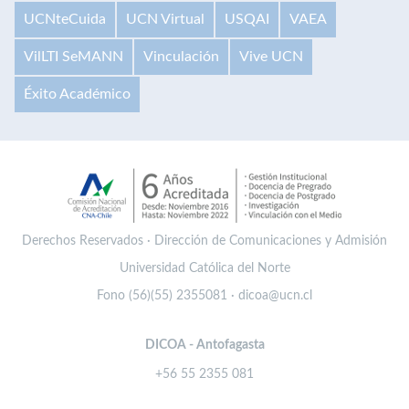
UCNteCuida
UCN Virtual
USQAI
VAEA
VilLTI SeMANN
Vinculación
Vive UCN
Éxito Académico
Derechos Reservados · Dirección de Comunicaciones y Admisión
Universidad Católica del Norte
Fono (56)(55) 2355081 · dicoa@ucn.cl
DICOA - Antofagasta
+56 55 2355 081