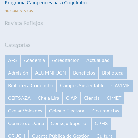
Programa Campeones para Coquimbo
SIN COMENTARIOS
Revista Reflejos
Categorías
A+S
Academia
Acreditación
Actualidad
Admisión
ALUMNI UCN
Beneficios
Biblioteca
Biblioteca Coquimbo
Campus Sustentable
CAVIME
CEITSAZA
Chela Lira
CIAP
Ciencia
CIMET
Ckelar Volcanes
Colegio Electoral
Columnistas
Comité de Dama
Consejo Superior
CPHS
CRUCH
Cuenta Pública de Gestión
Cultura