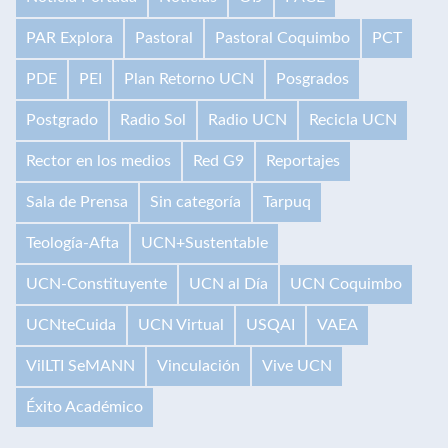
PAR Explora
Pastoral
Pastoral Coquimbo
PCT
PDE
PEI
Plan Retorno UCN
Posgrados
Postgrado
Radio Sol
Radio UCN
Recicla UCN
Rector en los medios
Red G9
Reportajes
Sala de Prensa
Sin categoría
Tarpuq
Teología-Afta
UCN+Sustentable
UCN-Constituyente
UCN al Día
UCN Coquimbo
UCNteCuida
UCN Virtual
USQAI
VAEA
VilLTI SeMANN
Vinculación
Vive UCN
Éxito Académico