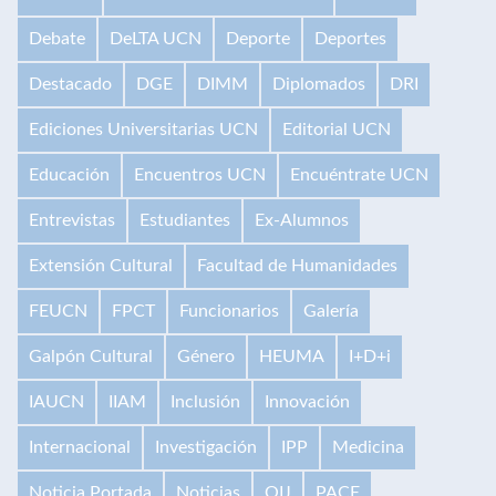
Debate
DeLTA UCN
Deporte
Deportes
Destacado
DGE
DIMM
Diplomados
DRI
Ediciones Universitarias UCN
Editorial UCN
Educación
Encuentros UCN
Encuéntrate UCN
Entrevistas
Estudiantes
Ex-Alumnos
Extensión Cultural
Facultad de Humanidades
FEUCN
FPCT
Funcionarios
Galería
Galpón Cultural
Género
HEUMA
I+D+i
IAUCN
IIAM
Inclusión
Innovación
Internacional
Investigación
IPP
Medicina
Noticia Portada
Noticias
OIJ
PACE