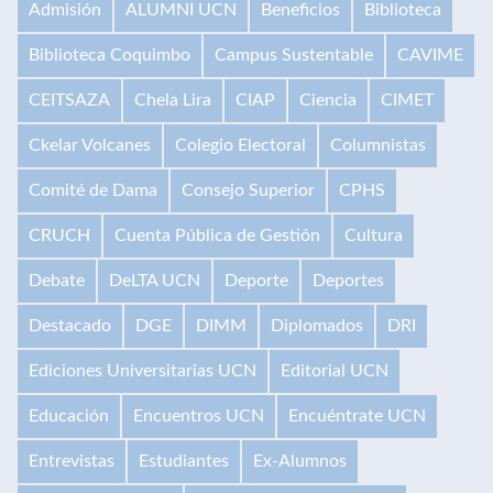
Admisión
ALUMNI UCN
Beneficios
Biblioteca
Biblioteca Coquimbo
Campus Sustentable
CAVIME
CEITSAZA
Chela Lira
CIAP
Ciencia
CIMET
Ckelar Volcanes
Colegio Electoral
Columnistas
Comité de Dama
Consejo Superior
CPHS
CRUCH
Cuenta Pública de Gestión
Cultura
Debate
DeLTA UCN
Deporte
Deportes
Destacado
DGE
DIMM
Diplomados
DRI
Ediciones Universitarias UCN
Editorial UCN
Educación
Encuentros UCN
Encuéntrate UCN
Entrevistas
Estudiantes
Ex-Alumnos