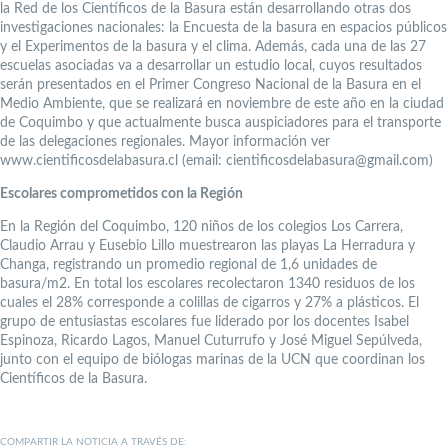
la Red de los Científicos de la Basura están desarrollando otras dos
investigaciones nacionales: la Encuesta de la basura en espacios públicos
y el Experimentos de la basura y el clima. Además, cada una de las 27
escuelas asociadas va a desarrollar un estudio local, cuyos resultados
serán presentados en el Primer Congreso Nacional de la Basura en el
Medio Ambiente, que se realizará en noviembre de este año en la ciudad
de Coquimbo y que actualmente busca auspiciadores para el transporte
de las delegaciones regionales. Mayor información ver
www.cientificosdelabasura.cl (email: cientificosdelabasura@gmail.com)
Escolares comprometidos con la Región
En la Región del Coquimbo, 120 niños de los colegios Los Carrera,
Claudio Arrau y Eusebio Lillo muestrearon las playas La Herradura y
Changa, registrando un promedio regional de 1,6 unidades de
basura/m2. En total los escolares recolectaron 1340 residuos de los
cuales el 28% corresponde a colillas de cigarros y 27% a plásticos. El
grupo de entusiastas escolares fue liderado por los docentes Isabel
Espinoza, Ricardo Lagos, Manuel Cuturrufo y José Miguel Sepúlveda,
junto con el equipo de biólogas marinas de la UCN que coordinan los
Científicos de la Basura.
COMPARTIR LA NOTICIA A TRAVÉS DE: