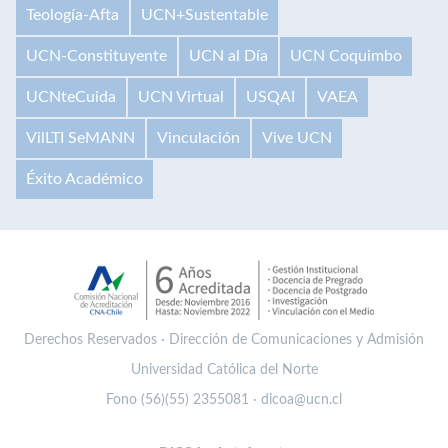
Teología-Afta
UCN+Sustentable
UCN-Constituyente
UCN al Día
UCN Coquimbo
UCNteCuida
UCN Virtual
USQAI
VAEA
VilLTI SeMANN
Vinculación
Vive UCN
Éxito Académico
Derechos Reservados · Dirección de Comunicaciones y Admisión
Universidad Católica del Norte
Fono (56)(55) 2355081 · dicoa@ucn.cl