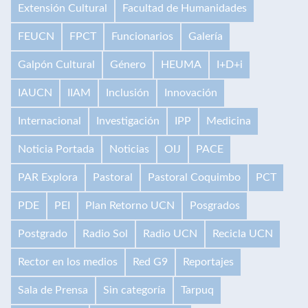
Extensión Cultural
Facultad de Humanidades
FEUCN
FPCT
Funcionarios
Galería
Galpón Cultural
Género
HEUMA
I+D+i
IAUCN
IIAM
Inclusión
Innovación
Internacional
Investigación
IPP
Medicina
Noticia Portada
Noticias
OIJ
PACE
PAR Explora
Pastoral
Pastoral Coquimbo
PCT
PDE
PEI
Plan Retorno UCN
Posgrados
Postgrado
Radio Sol
Radio UCN
Recicla UCN
Rector en los medios
Red G9
Reportajes
Sala de Prensa
Sin categoría
Tarpuq