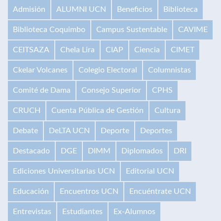
Admisión
ALUMNI UCN
Beneficios
Biblioteca
Biblioteca Coquimbo
Campus Sustentable
CAVIME
CEITSAZA
Chela Lira
CIAP
Ciencia
CIMET
Ckelar Volcanes
Colegio Electoral
Columnistas
Comité de Dama
Consejo Superior
CPHS
CRUCH
Cuenta Pública de Gestión
Cultura
Debate
DeLTA UCN
Deporte
Deportes
Destacado
DGE
DIMM
Diplomados
DRI
Ediciones Universitarias UCN
Editorial UCN
Educación
Encuentros UCN
Encuéntrate UCN
Entrevistas
Estudiantes
Ex-Alumnos