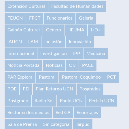
Extensión Cultural
Facultad de Humanidades
FEUCN
FPCT
Funcionarios
Galería
Galpón Cultural
Género
HEUMA
I+D+i
IAUCN
IIAM
Inclusión
Innovación
Internacional
Investigación
IPP
Medicina
Noticia Portada
Noticias
OIJ
PACE
PAR Explora
Pastoral
Pastoral Coquimbo
PCT
PDE
PEI
Plan Retorno UCN
Posgrados
Postgrado
Radio Sol
Radio UCN
Recicla UCN
Rector en los medios
Red G9
Reportajes
Sala de Prensa
Sin categoría
Tarpuq