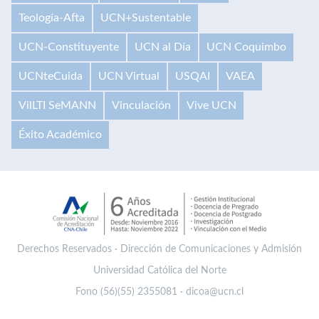
Teología-Afta
UCN+Sustentable
UCN-Constituyente
UCN al Día
UCN Coquimbo
UCNteCuida
UCN Virtual
USQAI
VAEA
VilLTI SeMANN
Vinculación
Vive UCN
Éxito Académico
Derechos Reservados · Dirección de Comunicaciones y Admisión
Universidad Católica del Norte
Fono (56)(55) 2355081 · dicoa@ucn.cl