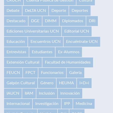
CRUCH
Cuenta Pública de Gestión
Cultura
Debate
DeLTA UCN
Deporte
Deportes
Destacado
DGE
DIMM
Diplomados
DRI
Ediciones Universitarias UCN
Editorial UCN
Educación
Encuentros UCN
Encuéntrate UCN
Entrevistas
Estudiantes
Ex-Alumnos
Extensión Cultural
Facultad de Humanidades
FEUCN
FPCT
Funcionarios
Galería
Galpón Cultural
Género
HEUMA
I+D+i
IAUCN
IIAM
Inclusión
Innovación
Internacional
Investigación
IPP
Medicina