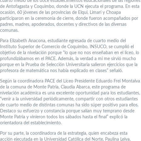
cuarto medio de los doce establecimientos educacionales de las regiones
de Antofagasta y Coquimbo, donde la UCN ejecuta el programa. En esta
ocasión, 60 jóvenes de las provincias de Elqui, Limarí y Choapa
participaron en la ceremonia de cierre, donde fueron acompañados por
padres, madres, apoderados, docentes y directivos de las diversas
comunas.
Para Elizabeth Anacona, estudiante egresada de cuarto medio del
Instituto Superior de Comercio de Coquimbo, INSUCO, se cumplió el
objetivo de la nivelación porque “lo que no nos enseñaban en el liceo, lo
profundizábamos en el PACE. Además, la verdad a mí me sirvió mucho
porque en la Prueba de Selección Universitaria salieron ejercicios que la
profesora de matemática nos había explicado en clases” señaló.
Según la coordinadora PACE del Liceo Presidente Eduardo Frei Montalva
de la comuna de Monte Patria, Claudia Abarca, este programa de
nivelación académica es una excelente oportunidad para los estudiantes,
“venir a la universidad periódicamente, compartir con otros estudiantes
de cuarto medio de distintas comunas ha sido súper positivo para ellos.
Destaco su esfuerzo y constancia porque salían muy temprano desde
Monte Patria y vinieron todos los sábados hasta el final” explicó la
orientadora del establecimiento.
Por su parte, la coordinadora de la estrategia, quien encabeza esta
acción ejecutada en la Universidad Católica del Norte, Paulina Leiva,