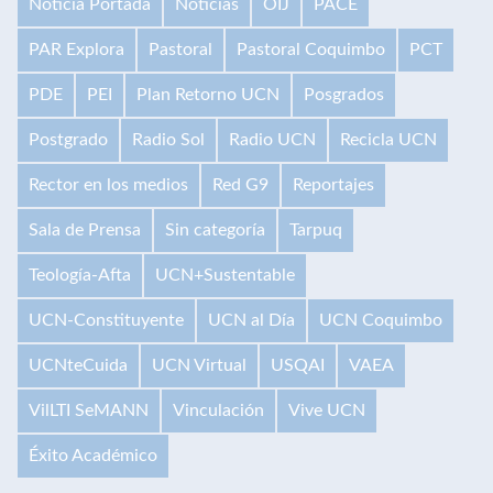
Noticia Portada
Noticias
OIJ
PACE
PAR Explora
Pastoral
Pastoral Coquimbo
PCT
PDE
PEI
Plan Retorno UCN
Posgrados
Postgrado
Radio Sol
Radio UCN
Recicla UCN
Rector en los medios
Red G9
Reportajes
Sala de Prensa
Sin categoría
Tarpuq
Teología-Afta
UCN+Sustentable
UCN-Constituyente
UCN al Día
UCN Coquimbo
UCNteCuida
UCN Virtual
USQAI
VAEA
VilLTI SeMANN
Vinculación
Vive UCN
Éxito Académico