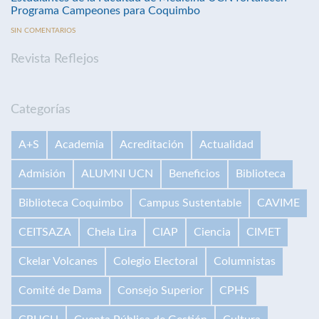
Programa Campeones para Coquimbo
SIN COMENTARIOS
Revista Reflejos
Categorías
A+S
Academia
Acreditación
Actualidad
Admisión
ALUMNI UCN
Beneficios
Biblioteca
Biblioteca Coquimbo
Campus Sustentable
CAVIME
CEITSAZA
Chela Lira
CIAP
Ciencia
CIMET
Ckelar Volcanes
Colegio Electoral
Columnistas
Comité de Dama
Consejo Superior
CPHS