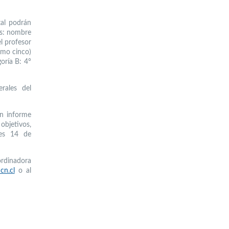
tal podrán
es: nombre
el profesor
imo cinco)
oría B: 4°
rales del
un informe
objetivos,
nes 14 de
ordinadora
cn.cl
o al