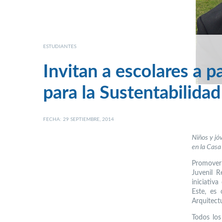
ESTUDIANTES
Invitan a escolares a p
para la Sustentabilida
FECHA: 29 SEPTIEMBRE, 2014
Niños y jó
en la Casa
Promover 
Juvenil R
iniciativ
Este, es 
Arquitect
Todos los