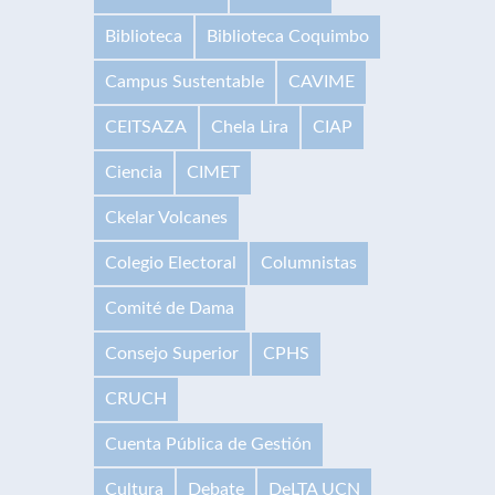
Biblioteca
Biblioteca Coquimbo
Campus Sustentable
CAVIME
CEITSAZA
Chela Lira
CIAP
Ciencia
CIMET
Ckelar Volcanes
Colegio Electoral
Columnistas
Comité de Dama
Consejo Superior
CPHS
CRUCH
Cuenta Pública de Gestión
Cultura
Debate
DeLTA UCN