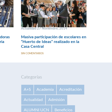
Actualidad 27 Noviembre, 2014
adoras
Masiva participación de escolares en
ria
“Huerto de Ideas” realizado en la
Casa Central
SIN COMENTARIOS
Categorías
A+S
Academia
Acreditación
Actualidad
Admisión
ALUMNI UCN
Beneficios