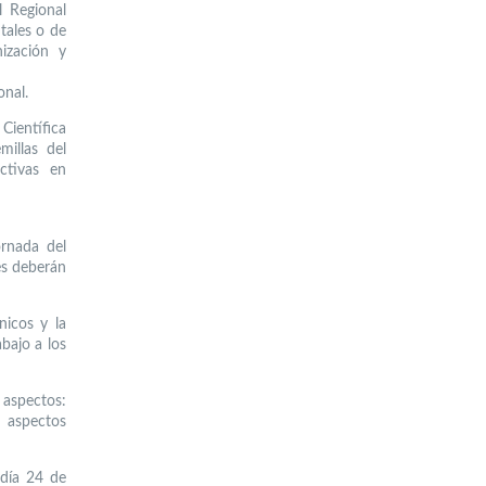
l Regional
tales o de
nización y
onal.
Científica
millas del
activas en
ornada del
res deberán
nicos y la
bajo a los
 aspectos:
, aspectos
 día 24 de