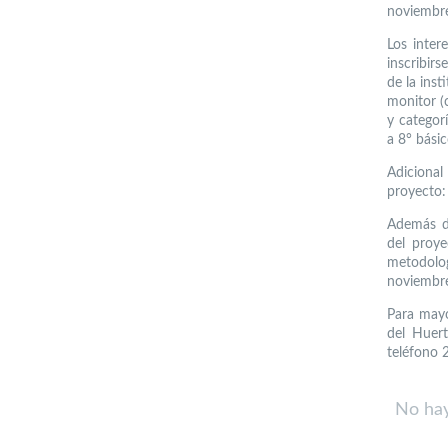
noviembre
Los inter
inscribir
de la inst
monitor (
y categor
a 8° básic
Adiciona
proyecto: 
Además de
del proye
metodolo
noviembr
Para mayo
del Huert
teléfono 
No hay