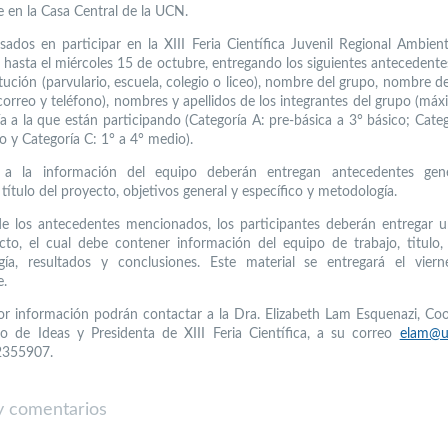
 en la Casa Central de la UCN.
esados en participar en la XIII Feria Científica Juvenil Regional Ambien
se hasta el miércoles 15 de octubre, entregando los siguientes antecedent
itución (parvulario, escuela, colegio o liceo), nombre del grupo, nombre d
correo y teléfono), nombres y apellidos de los integrantes del grupo (máx
ía a la que están participando (Categoría A: pre-básica a 3° básico; Categ
o y Categoría C: 1° a 4° medio).
l a la información del equipo deberán entregan antecedentes gene
título del proyecto, objetivos general y específico y metodología.
 los antecedentes mencionados, los participantes deberán entregar 
cto, el cual debe contener información del equipo de trabajo, titulo, 
gía, resultados y conclusiones. Este material se entregará el vier
e.
r información podrán contactar a la Dra. Elizabeth Lam Esquenazi, Co
o de Ideas y Presidenta de XIII Feria Científica, a su correo
elam@u
2355907.
 comentarios