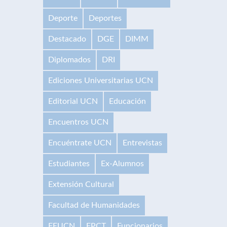
Deporte
Deportes
Destacado
DGE
DIMM
Diplomados
DRI
Ediciones Universitarias UCN
Editorial UCN
Educación
Encuentros UCN
Encuéntrate UCN
Entrevistas
Estudiantes
Ex-Alumnos
Extensión Cultural
Facultad de Humanidades
FEUCN
FPCT
Funcionarios