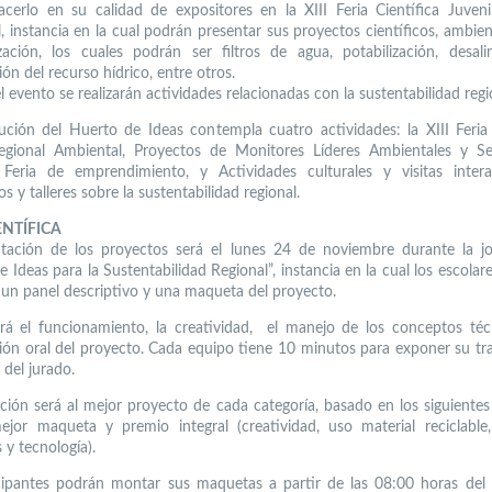
cerlo en su calidad de expositores en la XIII Feria Científica Juveni
, instancia en la cual podrán presentar sus proyectos científicos, ambien
zación, los cuales podrán ser filtros de agua, potabilización, desali
ón del recurso hídrico, entre otros.
 evento se realizarán actividades relacionadas con la sustentabilidad regi
bución del Huerto de Ideas contempla cuatro actividades: la XIII Feria 
egional Ambiental, Proyectos de Monitores Líderes Ambientales y Se
 Feria de emprendimiento, y Actividades culturales y visitas inter
os y talleres sobre la sustentabilidad regional.
ENTÍFICA
tación de los proyectos será el lunes 24 de noviembre durante la j
 Ideas para la Sustentabilidad Regional”, instancia en la cual los escola
 un panel descriptivo y una maqueta del proyecto.
rá el funcionamiento, la creatividad, el manejo de los conceptos téc
ión oral del proyecto. Cada equipo tiene 10 minutos para exponer su tra
del jurado.
ción será al mejor proyecto de cada categoría, basado en los siguientes
jor maqueta y premio integral (creatividad, uso material reciclable
s y tecnología).
cipantes podrán montar sus maquetas a partir de las 08:00 horas del