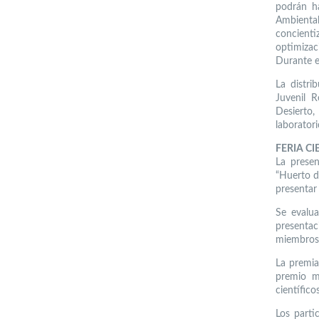
podrán ha
Ambiental
concienti
optimizaci
Durante el
La distri
Juvenil R
Desierto,
laboratori
FERIA CI
La presen
“Huerto de
presentar
Se evalua
presentac
miembros 
La premia
premio me
científico
Los parti