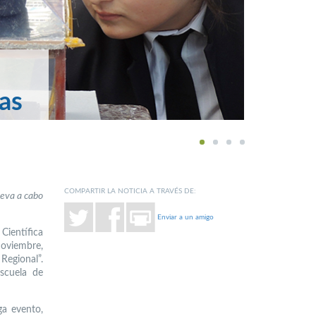
eas
1
2
3
4
COMPARTIR LA NOTICIA A TRAVÉS DE:
leva a cabo
Enviar a un amigo
Científica
noviembre,
Regional”.
Escuela de
ga evento,