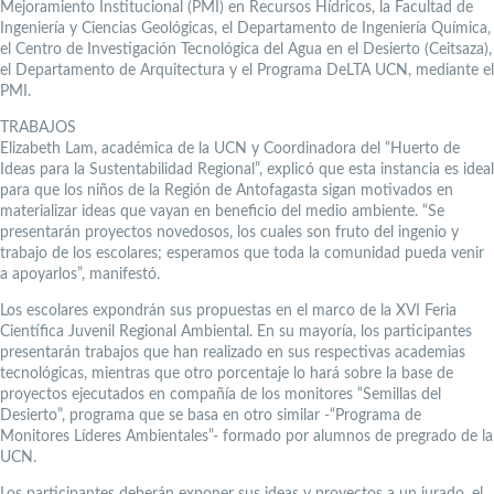
Mejoramiento Institucional (PMI) en Recursos Hídricos, la Facultad de
Ingeniería y Ciencias Geológicas, el Departamento de Ingeniería Química,
el Centro de Investigación Tecnológica del Agua en el Desierto (Ceitsaza),
el Departamento de Arquitectura y el Programa DeLTA UCN, mediante el
PMI.
TRABAJOS
Elizabeth Lam, académica de la UCN y Coordinadora del “Huerto de
Ideas para la Sustentabilidad Regional”, explicó que esta instancia es ideal
para que los niños de la Región de Antofagasta sigan motivados en
materializar ideas que vayan en beneficio del medio ambiente. “Se
presentarán proyectos novedosos, los cuales son fruto del ingenio y
trabajo de los escolares; esperamos que toda la comunidad pueda venir
a apoyarlos”, manifestó.
Los escolares expondrán sus propuestas en el marco de la XVI Feria
Científica Juvenil Regional Ambiental. En su mayoría, los participantes
presentarán trabajos que han realizado en sus respectivas academias
tecnológicas, mientras que otro porcentaje lo hará sobre la base de
proyectos ejecutados en compañía de los monitores “Semillas del
Desierto”, programa que se basa en otro similar -“Programa de
Monitores Líderes Ambientales”- formado por alumnos de pregrado de la
UCN.
Los participantes deberán exponer sus ideas y proyectos a un jurado, el