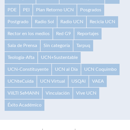
PDE
PEI
Plan Retorno UCN
Posgrados
Postgrado
Radio Sol
Radio UCN
Recicla UCN
Rector en los medios
Red G9
Reportajes
Sala de Prensa
Sin categoría
Tarpuq
Teología-Afta
UCN+Sustentable
UCN-Constituyente
UCN al Día
UCN Coquimbo
UCNteCuida
UCN Virtual
USQAI
VAEA
VilLTI SeMANN
Vinculación
Vive UCN
Éxito Académico