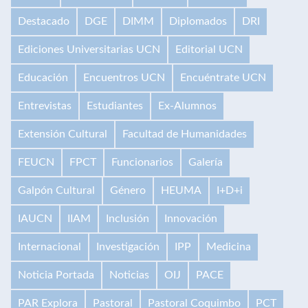
Destacado
DGE
DIMM
Diplomados
DRI
Ediciones Universitarias UCN
Editorial UCN
Educación
Encuentros UCN
Encuéntrate UCN
Entrevistas
Estudiantes
Ex-Alumnos
Extensión Cultural
Facultad de Humanidades
FEUCN
FPCT
Funcionarios
Galería
Galpón Cultural
Género
HEUMA
I+D+i
IAUCN
IIAM
Inclusión
Innovación
Internacional
Investigación
IPP
Medicina
Noticia Portada
Noticias
OIJ
PACE
PAR Explora
Pastoral
Pastoral Coquimbo
PCT