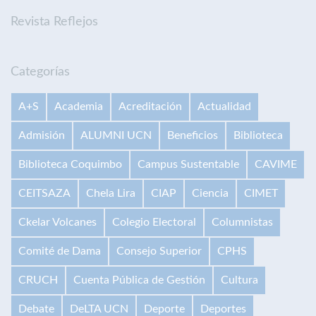
Revista Reflejos
Categorías
A+S
Academia
Acreditación
Actualidad
Admisión
ALUMNI UCN
Beneficios
Biblioteca
Biblioteca Coquimbo
Campus Sustentable
CAVIME
CEITSAZA
Chela Lira
CIAP
Ciencia
CIMET
Ckelar Volcanes
Colegio Electoral
Columnistas
Comité de Dama
Consejo Superior
CPHS
CRUCH
Cuenta Pública de Gestión
Cultura
Debate
DeLTA UCN
Deporte
Deportes