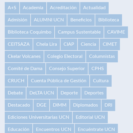
A+S
Academia
Acreditación
Actualidad
Admisión
ALUMNI UCN
Beneficios
Biblioteca
Biblioteca Coquimbo
Campus Sustentable
CAVIME
CEITSAZA
Chela Lira
CIAP
Ciencia
CIMET
Ckelar Volcanes
Colegio Electoral
Columnistas
Comité de Dama
Consejo Superior
CPHS
CRUCH
Cuenta Pública de Gestión
Cultura
Debate
DeLTA UCN
Deporte
Deportes
Destacado
DGE
DIMM
Diplomados
DRI
Ediciones Universitarias UCN
Editorial UCN
Educación
Encuentros UCN
Encuéntrate UCN