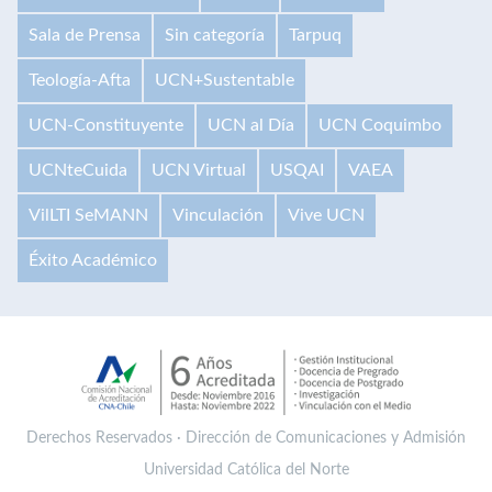
Sala de Prensa
Sin categoría
Tarpuq
Teología-Afta
UCN+Sustentable
UCN-Constituyente
UCN al Día
UCN Coquimbo
UCNteCuida
UCN Virtual
USQAI
VAEA
VilLTI SeMANN
Vinculación
Vive UCN
Éxito Académico
Derechos Reservados · Dirección de Comunicaciones y Admisión
Universidad Católica del Norte