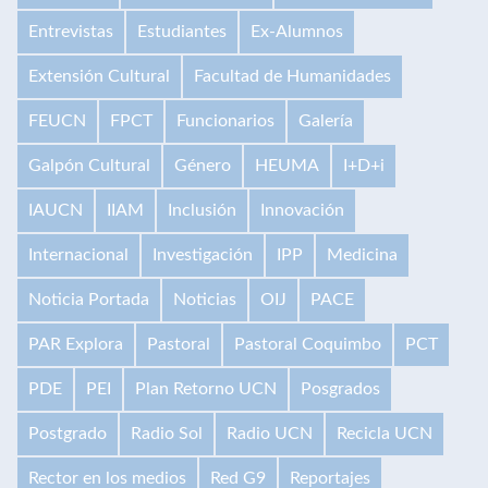
Entrevistas
Estudiantes
Ex-Alumnos
Extensión Cultural
Facultad de Humanidades
FEUCN
FPCT
Funcionarios
Galería
Galpón Cultural
Género
HEUMA
I+D+i
IAUCN
IIAM
Inclusión
Innovación
Internacional
Investigación
IPP
Medicina
Noticia Portada
Noticias
OIJ
PACE
PAR Explora
Pastoral
Pastoral Coquimbo
PCT
PDE
PEI
Plan Retorno UCN
Posgrados
Postgrado
Radio Sol
Radio UCN
Recicla UCN
Rector en los medios
Red G9
Reportajes