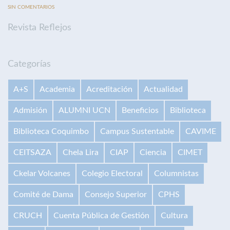
SIN COMENTARIOS
Revista Reflejos
Categorías
A+S
Academia
Acreditación
Actualidad
Admisión
ALUMNI UCN
Beneficios
Biblioteca
Biblioteca Coquimbo
Campus Sustentable
CAVIME
CEITSAZA
Chela Lira
CIAP
Ciencia
CIMET
Ckelar Volcanes
Colegio Electoral
Columnistas
Comité de Dama
Consejo Superior
CPHS
CRUCH
Cuenta Pública de Gestión
Cultura