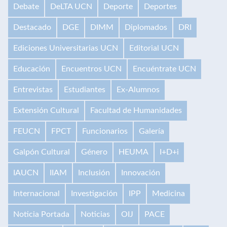
Debate
DeLTA UCN
Deporte
Deportes
Destacado
DGE
DIMM
Diplomados
DRI
Ediciones Universitarias UCN
Editorial UCN
Educación
Encuentros UCN
Encuéntrate UCN
Entrevistas
Estudiantes
Ex-Alumnos
Extensión Cultural
Facultad de Humanidades
FEUCN
FPCT
Funcionarios
Galería
Galpón Cultural
Género
HEUMA
I+D+i
IAUCN
IIAM
Inclusión
Innovación
Internacional
Investigación
IPP
Medicina
Noticia Portada
Noticias
OIJ
PACE