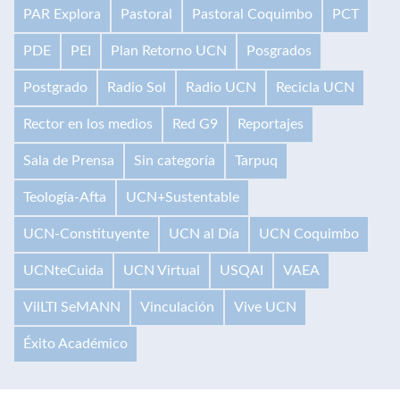
PAR Explora
Pastoral
Pastoral Coquimbo
PCT
PDE
PEI
Plan Retorno UCN
Posgrados
Postgrado
Radio Sol
Radio UCN
Recicla UCN
Rector en los medios
Red G9
Reportajes
Sala de Prensa
Sin categoría
Tarpuq
Teología-Afta
UCN+Sustentable
UCN-Constituyente
UCN al Día
UCN Coquimbo
UCNteCuida
UCN Virtual
USQAI
VAEA
VilLTI SeMANN
Vinculación
Vive UCN
Éxito Académico