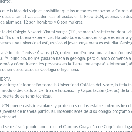
iento”.
 que la idea del viaje es posibilitar que los menores conozcan la Carrera 
y otras alternativas académicas ofrecidas en la Expo UCN, además de de
 de alumnos, 12 son hombres y 8 son mujeres.
nte del Colegio Nazaret, Yimmi Vargas (17), se mostró satisfecho de su visi
ad. “Es una buena experiencia. Ha sido bueno conocer lo que es en sí la g
nemos una universidad así”, explicó el joven cuya meta es estudiar Geolog
 la visión de Denisse Álvarez (17), quien también tuvo una valoración posi
ia. “Al principio, no me gustaba nada la geología, pero cuando comencé a
ormó y cómo fueron los procesos en la Tierra, me empezó a interesar”, a
 quien desea estudiar Geología o Ingeniería.
IERTA
 entregar información sobre la Universidad Católica del Norte, la feria t
n módulo dedicado al Centro de Educación y Capacitación (Ceduc) de la
u oferta de carreras técnicas.
 UCN pueden asistir escolares y profesores de los establecimientos inscrit
 jóvenes de manera particular, independiente de si su colegio programó
 actividad.
dad se realizará próximamente en el Campus Guayacán de Coquimbo, luga