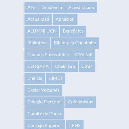
A+S
Academia
Acreditación
Actualidad
Admisión
ALUMNI UCN
Beneficios
Biblioteca
Biblioteca Coquimbo
Campus Sustentable
CAVIME
CEITSAZA
Chela Lira
CIAP
Ciencia
CIMET
Ckelar Volcanes
Colegio Electoral
Columnistas
Comité de Dama
Consejo Superior
CPHS