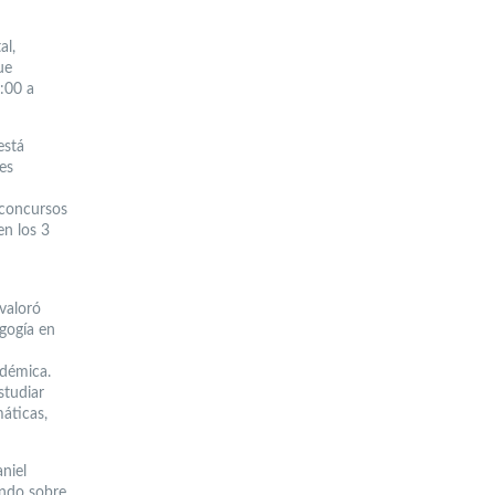
al,
ue
:00 a
está
es
 concursos
en los 3
valoró
agogía en
adémica.
studiar
áticas,
niel
endo sobre