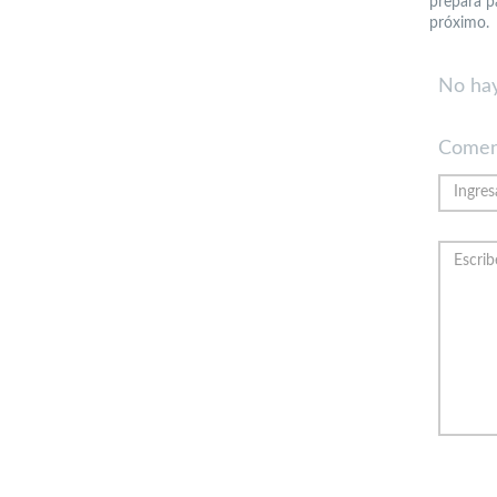
prepara p
próximo.
No hay
Comen