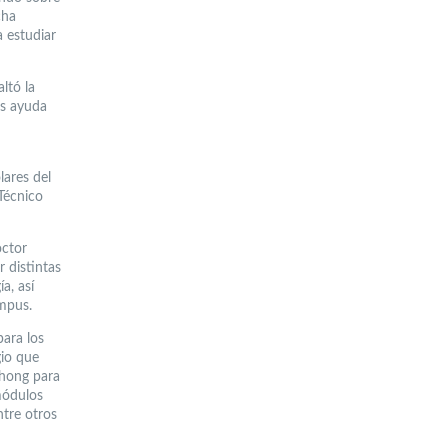
cha
 estudiar
ltó la
os ayuda
lares del
Técnico
octor
 distintas
a, así
ampus.
para los
gio que
Chong para
 módulos
ntre otros