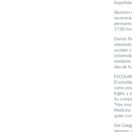
impartidas
Alumnos de
recorrerá
permanece
17:00 hor
Dennis Pa
orientado
sociales y
Universid
mediante 
días de fu
ESCOLAR
El estudi
como posi
Inglés, y
Su compañ
“Hay much
Medicina 
quien cur
Del Coleg
Venegas, 