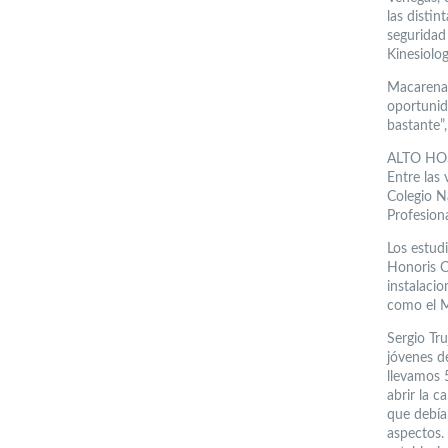
las disti
seguridad
Kinesiolog
Macarena 
oportunid
bastante”,
ALTO HO
Entre las 
Colegio N
Profesion
Los estud
Honoris C
instalacio
como el M
Sergio Tru
jóvenes d
llevamos 
abrir la c
que debíam
aspectos.