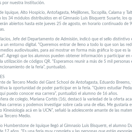
 por nuestra Institución.
 Iquique, Alto Hospicio, Antofagasta, Mejillones, Tocopilla, Calama y Talt
n los 34 módulos distribuidos en el Gimnasio Luis Bisquertt Susarte, los q
rán abiertos hasta este jueves 25 de agosto, en horario continuado de 9
as.
lacios, Jefe del Departamento de Admisión, indicó que el sello distintivo 
 a un entorno digital. “Queremos entrar de lleno a todo lo que son las red
 medios audiovisuales, para así mostrar en forma más gráfica lo que es la
ad”. Agregó que los alumnos pueden obtener información y participar en
la utilización de códigos QR. “Esperamos reunir a más de 5 mil personas 
ncionamiento de la feria”, puntualizó.
ES
ante de Tercero Medio del Giant School de Antofagasta, Eduardo Breems, 
tiva la oportunidad de poder participar en la feria. “Quiero estudiar Ped
 aquí puedo conocer esa carrera”, puntualizó el alumno de 16 años.
era de colegio, Mariana Cortés (16), destacó la variedad de la oferta ac
as carreras y podemos investigar sobre cada una de ellas. Me gustaría e
o Kinesiología acá en la UCN”, señaló la adolescente amante de las matem
sa Tercero Medio.
io Humberstone de Iquique llegó al Gimnasio Luis Bisquertt, el alumno Da
de 17 años. “Es una feria muy completa y las personas que están exponi