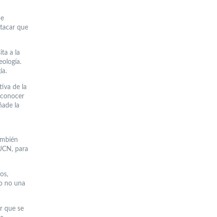
de
stacar que
ta a la
eología.
ía.
tiva de la
 conocer
ñade la
ambién
 UCN, para
os,
 o no una
r que se