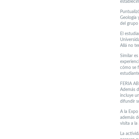
establecim
Puntualizó
Geología 
del grupo
El estudia
Universid
Allá no te
Similar es
experienc
cómo se f
estudiante
FERIA AB
Además de
incluye u
difundir s
A la Expo
además de
visita a la
La activi