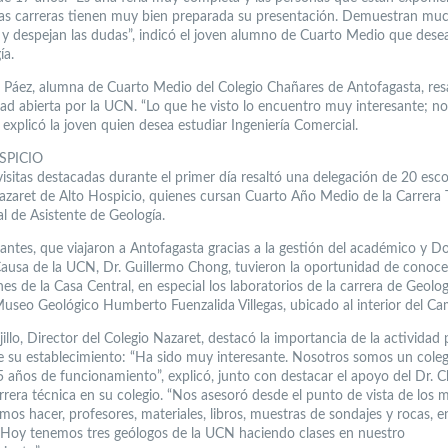
ntas carreras tienen muy bien preparada su presentación. Demuestran mu
 y despejan las dudas”, indicó el joven alumno de Cuarto Medio que desea
ía.
Páez, alumna de Cuarto Medio del Colegio Chañares de Antofagasta, resa
ad abierta por la UCN. “Lo que he visto lo encuentro muy interesante; n
 explicó la joven quien desea estudiar Ingeniería Comercial.
SPICIO
visitas destacadas durante el primer día resaltó una delegación de 20 esco
azaret de Alto Hospicio, quienes cursan Cuarto Año Medio de la Carrera 
al de Asistente de Geología.
iantes, que viajaron a Antofagasta gracias a la gestión del académico y D
ausa de la UCN, Dr. Guillermo Chong, tuvieron la oportunidad de conocer
nes de la Casa Central, en especial los laboratorios de la carrera de Geologí
useo Geológico Humberto Fuenzalida Villegas, ubicado al interior del C
jillo, Director del Colegio Nazaret, destacó la importancia de la actividad 
e su establecimiento: “Ha sido muy interesante. Nosotros somos un cole
5 años de funcionamiento”, explicó, junto con destacar el apoyo del Dr. 
arrera técnica en su colegio. “Nos asesoró desde el punto de vista de los
os hacer, profesores, materiales, libros, muestras de sondajes y rocas, e
 Hoy tenemos tres geólogos de la UCN haciendo clases en nuestro