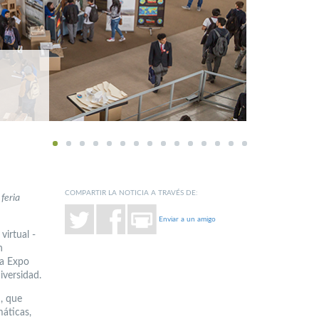
1
2
3
4
5
6
7
8
9
10
11
12
13
14
15
COMPARTIR LA NOTICIA A TRAVÉS DE:
 feria
Enviar a un amigo
irtual -
n
la Expo
iversidad.
, que
máticas,