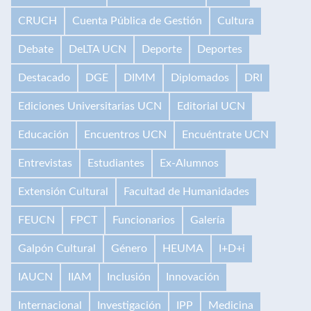
CRUCH
Cuenta Pública de Gestión
Cultura
Debate
DeLTA UCN
Deporte
Deportes
Destacado
DGE
DIMM
Diplomados
DRI
Ediciones Universitarias UCN
Editorial UCN
Educación
Encuentros UCN
Encuéntrate UCN
Entrevistas
Estudiantes
Ex-Alumnos
Extensión Cultural
Facultad de Humanidades
FEUCN
FPCT
Funcionarios
Galería
Galpón Cultural
Género
HEUMA
I+D+i
IAUCN
IIAM
Inclusión
Innovación
Internacional
Investigación
IPP
Medicina