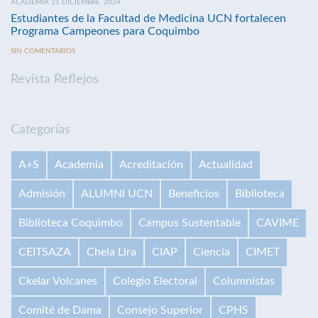
ACADEMIA 21 DICIEMBRE, 2024
Estudiantes de la Facultad de Medicina UCN fortalecen
Programa Campeones para Coquimbo
SIN COMENTARIOS
Revista Reflejos
Categorías
A+S
Academia
Acreditación
Actualidad
Admisión
ALUMNI UCN
Beneficios
Biblioteca
Biblioteca Coquimbo
Campus Sustentable
CAVIME
CEITSAZA
Chela Lira
CIAP
Ciencia
CIMET
Ckelar Volcanes
Colegio Electoral
Columnistas
Comité de Dama
Consejo Superior
CPHS