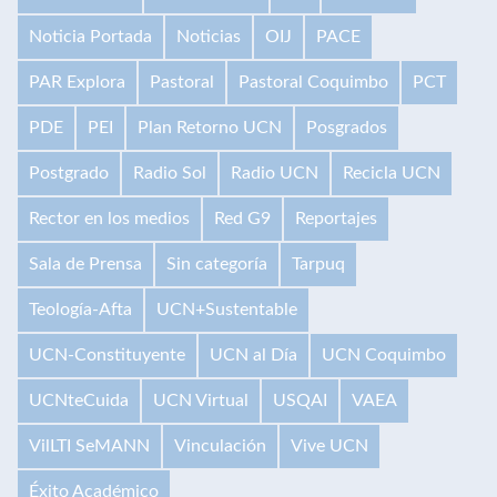
Noticia Portada
Noticias
OIJ
PACE
PAR Explora
Pastoral
Pastoral Coquimbo
PCT
PDE
PEI
Plan Retorno UCN
Posgrados
Postgrado
Radio Sol
Radio UCN
Recicla UCN
Rector en los medios
Red G9
Reportajes
Sala de Prensa
Sin categoría
Tarpuq
Teología-Afta
UCN+Sustentable
UCN-Constituyente
UCN al Día
UCN Coquimbo
UCNteCuida
UCN Virtual
USQAI
VAEA
VilLTI SeMANN
Vinculación
Vive UCN
Éxito Académico