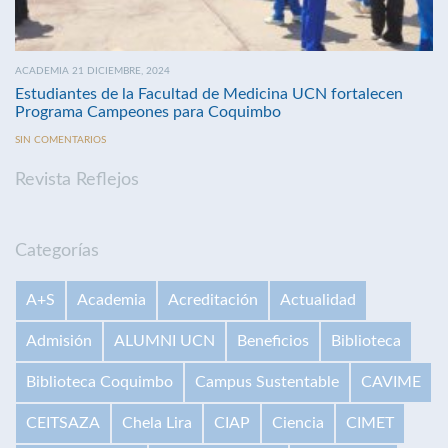
ACADEMIA 21 DICIEMBRE, 2024
Estudiantes de la Facultad de Medicina UCN fortalecen
Programa Campeones para Coquimbo
SIN COMENTARIOS
Revista Reflejos
Categorías
A+S
Academia
Acreditación
Actualidad
Admisión
ALUMNI UCN
Beneficios
Biblioteca
Biblioteca Coquimbo
Campus Sustentable
CAVIME
CEITSAZA
Chela Lira
CIAP
Ciencia
CIMET