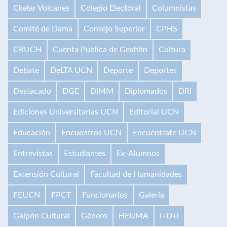
Ckelar Volcanes
Colegio Electoral
Columnistas
Comité de Dama
Consejo Superior
CPHS
CRUCH
Cuenta Pública de Gestión
Cultura
Debate
DeLTA UCN
Deporte
Deportes
Destacado
DGE
DIMM
Diplomados
DRI
Ediciones Universitarias UCN
Editorial UCN
Educación
Encuentros UCN
Encuéntrate UCN
Entrevistas
Estudiantes
Ex-Alumnos
Extensión Cultural
Facultad de Humanidades
FEUCN
FPCT
Funcionarios
Galería
Galpón Cultural
Género
HEUMA
I+D+i