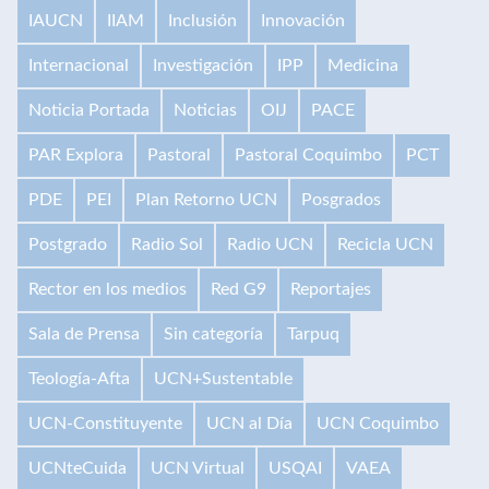
IAUCN
IIAM
Inclusión
Innovación
Internacional
Investigación
IPP
Medicina
Noticia Portada
Noticias
OIJ
PACE
PAR Explora
Pastoral
Pastoral Coquimbo
PCT
PDE
PEI
Plan Retorno UCN
Posgrados
Postgrado
Radio Sol
Radio UCN
Recicla UCN
Rector en los medios
Red G9
Reportajes
Sala de Prensa
Sin categoría
Tarpuq
Teología-Afta
UCN+Sustentable
UCN-Constituyente
UCN al Día
UCN Coquimbo
UCNteCuida
UCN Virtual
USQAI
VAEA