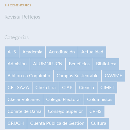
SIN COMENTARIOS
Revista Reflejos
Categorías
A+S
Academia
Acreditación
Actualidad
Admisión
ALUMNI UCN
Beneficios
Biblioteca
Biblioteca Coquimbo
Campus Sustentable
CAVIME
CEITSAZA
Chela Lira
CIAP
Ciencia
CIMET
Ckelar Volcanes
Colegio Electoral
Columnistas
Comité de Dama
Consejo Superior
CPHS
CRUCH
Cuenta Pública de Gestión
Cultura