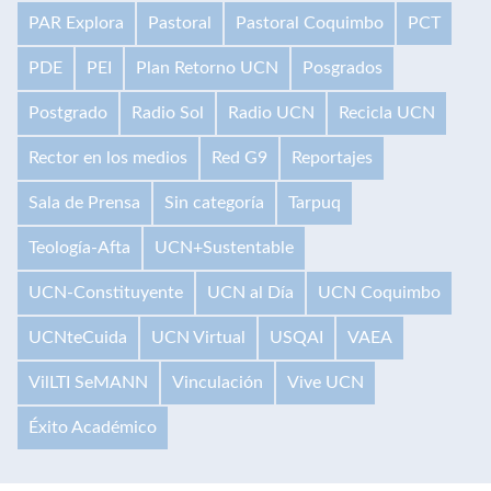
PAR Explora
Pastoral
Pastoral Coquimbo
PCT
PDE
PEI
Plan Retorno UCN
Posgrados
Postgrado
Radio Sol
Radio UCN
Recicla UCN
Rector en los medios
Red G9
Reportajes
Sala de Prensa
Sin categoría
Tarpuq
Teología-Afta
UCN+Sustentable
UCN-Constituyente
UCN al Día
UCN Coquimbo
UCNteCuida
UCN Virtual
USQAI
VAEA
VilLTI SeMANN
Vinculación
Vive UCN
Éxito Académico