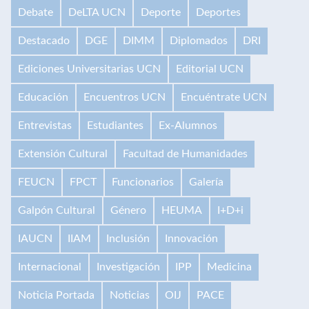
Debate
DeLTA UCN
Deporte
Deportes
Destacado
DGE
DIMM
Diplomados
DRI
Ediciones Universitarias UCN
Editorial UCN
Educación
Encuentros UCN
Encuéntrate UCN
Entrevistas
Estudiantes
Ex-Alumnos
Extensión Cultural
Facultad de Humanidades
FEUCN
FPCT
Funcionarios
Galería
Galpón Cultural
Género
HEUMA
I+D+i
IAUCN
IIAM
Inclusión
Innovación
Internacional
Investigación
IPP
Medicina
Noticia Portada
Noticias
OIJ
PACE