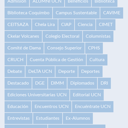
Admisión
ALUMNI UCN
Beneficios
Biblioteca
Biblioteca Coquimbo
Campus Sustentable
CAVIME
CEITSAZA
Chela Lira
CIAP
Ciencia
CIMET
Ckelar Volcanes
Colegio Electoral
Columnistas
Comité de Dama
Consejo Superior
CPHS
CRUCH
Cuenta Pública de Gestión
Cultura
Debate
DeLTA UCN
Deporte
Deportes
Destacado
DGE
DIMM
Diplomados
DRI
Ediciones Universitarias UCN
Editorial UCN
Educación
Encuentros UCN
Encuéntrate UCN
Entrevistas
Estudiantes
Ex-Alumnos