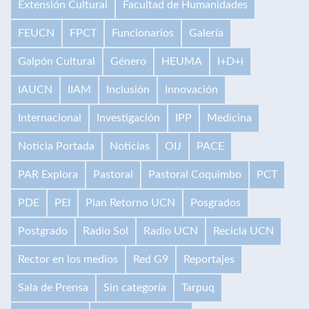
Extensión Cultural
Facultad de Humanidades
FEUCN
FPCT
Funcionarios
Galería
Galpón Cultural
Género
HEUMA
I+D+i
IAUCN
IIAM
Inclusión
Innovación
Internacional
Investigación
IPP
Medicina
Noticia Portada
Noticias
OIJ
PACE
PAR Explora
Pastoral
Pastoral Coquimbo
PCT
PDE
PEI
Plan Retorno UCN
Posgrados
Postgrado
Radio Sol
Radio UCN
Recicla UCN
Rector en los medios
Red G9
Reportajes
Sala de Prensa
Sin categoría
Tarpuq