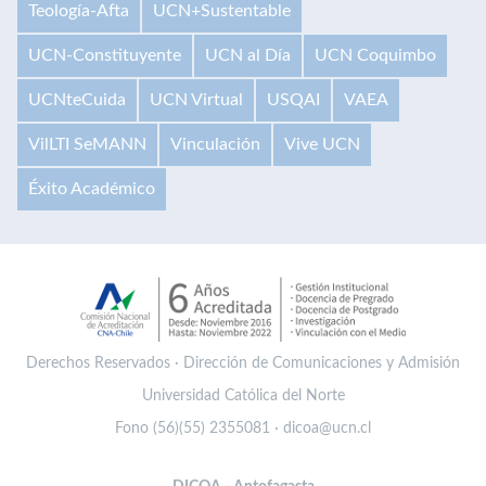
Teología-Afta
UCN+Sustentable
UCN-Constituyente
UCN al Día
UCN Coquimbo
UCNteCuida
UCN Virtual
USQAI
VAEA
VilLTI SeMANN
Vinculación
Vive UCN
Éxito Académico
Derechos Reservados · Dirección de Comunicaciones y Admisión
Universidad Católica del Norte
Fono (56)(55) 2355081 · dicoa@ucn.cl