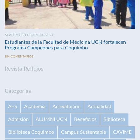
ACADEMIA 21 DICIEMBRE, 2024
Estudiantes de la Facultad de Medicina UCN fortalecen
Programa Campeones para Coquimbo
SIN COMENTARIOS
Revista Reflejos
Categorías
A+S
Academia
Acreditación
Actualidad
Admisión
ALUMNI UCN
Beneficios
Biblioteca
Biblioteca Coquimbo
Campus Sustentable
CAVIME