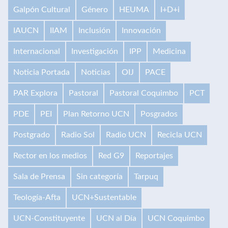
Galpón Cultural
Género
HEUMA
I+D+i
IAUCN
IIAM
Inclusión
Innovación
Internacional
Investigación
IPP
Medicina
Noticia Portada
Noticias
OIJ
PACE
PAR Explora
Pastoral
Pastoral Coquimbo
PCT
PDE
PEI
Plan Retorno UCN
Posgrados
Postgrado
Radio Sol
Radio UCN
Recicla UCN
Rector en los medios
Red G9
Reportajes
Sala de Prensa
Sin categoría
Tarpuq
Teología-Afta
UCN+Sustentable
UCN-Constituyente
UCN al Día
UCN Coquimbo