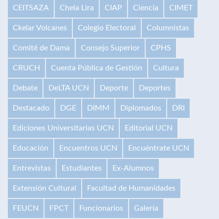
CEITSAZA
Chela Lira
CIAP
Ciencia
CIMET
Ckelar Volcanes
Colegio Electoral
Columnistas
Comité de Dama
Consejo Superior
CPHS
CRUCH
Cuenta Pública de Gestión
Cultura
Debate
DeLTA UCN
Deporte
Deportes
Destacado
DGE
DIMM
Diplomados
DRI
Ediciones Universitarias UCN
Editorial UCN
Educación
Encuentros UCN
Encuéntrate UCN
Entrevistas
Estudiantes
Ex-Alumnos
Extensión Cultural
Facultad de Humanidades
FEUCN
FPCT
Funcionarios
Galería