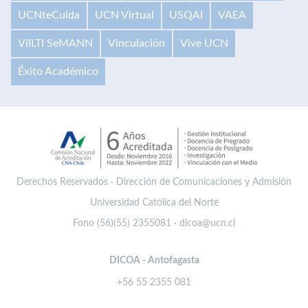
UCNteCuida
UCN Virtual
USQAI
VAEA
VilLTI SeMANN
Vinculación
Vive UCN
Éxito Académico
Derechos Reservados · Dirección de Comunicaciones y Admisión
Universidad Católica del Norte
Fono (56)(55) 2355081 · dicoa@ucn.cl
DICOA - Antofagasta
+56 55 2355 081